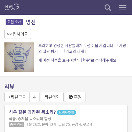
영선
회원 소개
웹사이트
초라하고 엉성한 사람들에게 우선 마음이 갑니다. 「사랑
의 질량 병기」『키코의 세계』
제 예전 작품을 보시려면 “대혐수”로 검색해주세요.
리뷰
+리뷰구독
4
리뷰의뢰
후원
성우 같은 과장된 목소리?
브릿G추천
작품: 중저음 목소리의 함정
6월 25일, 분량 12매, 조회 70, 공감 4, 댓글 4
종류-감상