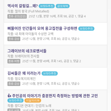
역사의 갈림길…왜?
브릿G추천
공모채택
작품: 철의 왕국 (Full Metalled)
25년 12월, 분량 16매, 조회 98, 공감 1, 댓글 4
종류-공모(감상)
삐뚤어진 인간들이 모여 옹고집전을 구성하면
브릿G추천
작품: 내 최애 아이돌의 수상한 고백
25년 12월, 분량 27매, 조회 80, 공감 0, 댓글 0
종류-감상
그래이브의 네크로맨서들
작품: 브래이브의 전사들
25년 11월, 분량 49매, 조회 145, 공감 3, 댓글 2
종류-비평
김씨들은 왜 이러는가
브릿G추천
작품: 혐오복지외계인
25년 10월, 분량 12매, 조회 62, 공감 0, 댓글 0
종류-감상
👍 주인공의 이야기가 충분한지 측정하는 방법에 관한 고민
브릿G추천
이달의리뷰
작품: 칼디온 연대기 : 단검의 노래
25년 5월, 분량 40매, 조회 296, 공감 6, 댓글 2
종류-비평