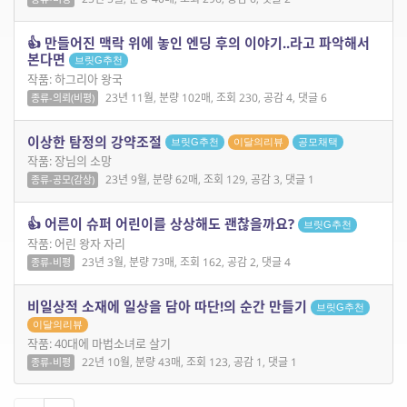
👍 만들어진 맥락 위에 놓인 엔딩 후의 이야기..라고 파악해서
본다면
브릿G추천
작품: 하그리아 왕국
23년 11월, 분량 102매, 조회 230, 공감 4, 댓글 6
종류-의뢰(비평)
이상한 탐정의 강약조절
브릿G추천
이달의리뷰
공모채택
작품: 장님의 소망
23년 9월, 분량 62매, 조회 129, 공감 3, 댓글 1
종류-공모(감상)
👍 어른이 슈퍼 어린이를 상상해도 괜찮을까요?
브릿G추천
작품: 어린 왕자 자리
23년 3월, 분량 73매, 조회 162, 공감 2, 댓글 4
종류-비평
비일상적 소재에 일상을 담아 따단!의 순간 만들기
브릿G추천
이달의리뷰
작품: 40대에 마법소녀로 살기
22년 10월, 분량 43매, 조회 123, 공감 1, 댓글 1
종류-비평