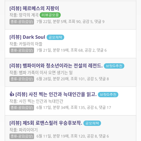
[리뷰] 헤르메스의 지팡이
작품: 망각의 계곡
리뷰공모중
7월 22일, 분량 5매, 조회 90, 공감 5, 댓글 9
종류-공모(감상)
[리뷰] Dark Soul
공모채택
작품: 카밀라의 아들
7월 21일, 분량 19매, 조회 68, 공감 2, 댓글 6
종류-공모(감상)
[리뷰] 뱀파이어와 청소년이라는 전설의 레전드.
브릿G추천
작품: 뱀파 가족이 이사 오면 생기는 일
6월 28일, 분량 20매, 조회 101, 공감 5, 댓글 8
종류-공모(감상)
👍 [리뷰] 사진 찍는 인간과 늑대인간을 읽고.
브릿G추천
작품: 사진 찍는 인간과 늑대인간
6월 17일, 분량 34매, 조회 135, 공감 6, 댓글 17
종류-공모(감상)
[리뷰] 제5회 로맨스릴러 우승후보작.
공모채택
작품: 파리이야기
6월 11일, 분량 19매, 조회 120, 공감 8, 댓글 6
종류-공모(감상)