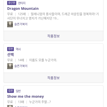
중단편
판타지
Dragon Mountain
무료
|
125매
|
밀레니엄의 용사들이여, 드래곤 마운틴을 정복하라! 기
사단이 무너지고 영지가 가난해지던 19...
슬픈거북이
작품정보
엽편
역사
선택
무료
|
14매
|
이름도 모를 누군가의.
슬픈거북이
작품정보
엽편
일반
Show me the money
무료
|
13매
|
누군가의 주말…?