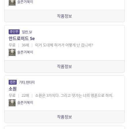
슬픈거북이
작품정보
중단편
일반, SF
안드로이드 Se
무료
|
36매
|
이거 도대체 허가가 어떻게 난 겁니까?
슬픈거북이
작품정보
엽편
기타, 판타지
소원
무료
|
22매
|
소원은 3가지다. 그리고 댓가는 너의 영혼으로 하지.
슬픈거북이
작품정보