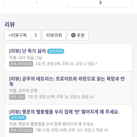
리뷰
+리뷰구독
5
리뷰의뢰
후원
[리뷰] 난 죽기 싫어
공모채택
작품: 내가 죽을 그날
4일 전, 분량 8매, 조회 40, 공감 4, 댓글 7
종류-공모(감상)
[리뷰] 공주의 테트리스: 프로이트와 라캉으로 읽는 욕망과 만
족
작품: 공주의 만족
7일 전, 분량 22매, 조회 78, 공감 8, 댓글 24
종류-감상
[리뷰] 행운의 별똥별을 우리 집에 ‘만’ 떨어지게 해 주세요.
공모채택
작품: 행운의 별똥별을 우리 집에 떨어지게 해 주세요
7월 27일, 분량 20매, 조회 107, 공감 5, 댓글 18
종류-공모(감상)