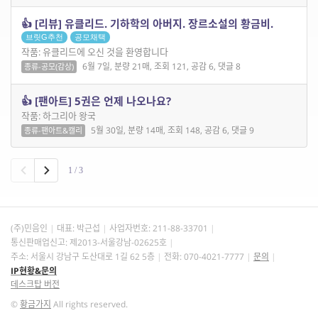
👍 [리뷰] 유클리드. 기하학의 아버지. 장르소설의 황금비.
브릿G추천
공모채택
작품: 유클리드에 오신 것을 환영합니다
6월 7일, 분량 21매, 조회 121, 공감 6, 댓글 8
종류-공모(감상)
👍 [팬아트] 5권은 언제 나오나요?
작품: 하그리아 왕국
5월 30일, 분량 14매, 조회 148, 공감 6, 댓글 9
종류-팬아트&캘리
1 / 3
(주)민음인
대표: 박근섭
사업자번호:
211-88-33701
통신판매업신고: 제2013-서울강남-02625호
주소: 서울시 강남구 도산대로 1길 62 5층
전화: 070-4021-7777
문의
IP현황&문의
데스크탑 버전
©
황금가지
All rights reserved.