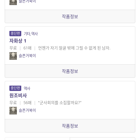
슬픈거북이
작품정보
중단편
기타, 역사
자화상 1
무료
|
61매
|
언젠가 자기 얼굴 밖에 그릴 수 없게 된 남자.
슬픈거북이
작품정보
중단편
역사
원조비사
무료
|
56매
|
“군사회의를 소집할까요?”
슬픈거북이
작품정보