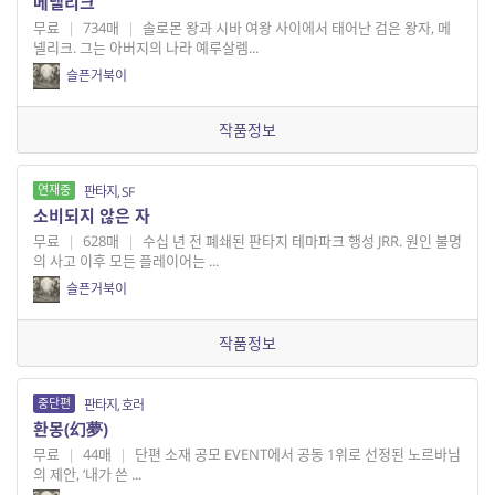
메넬리크
무료
|
734매
|
솔로몬 왕과 시바 여왕 사이에서 태어난 검은 왕자, 메
넬리크. 그는 아버지의 나라 예루살렘...
슬픈거북이
작품정보
연재중
판타지, SF
소비되지 않은 자
무료
|
628매
|
수십 년 전 폐쇄된 판타지 테마파크 행성 JRR. 원인 불명
의 사고 이후 모든 플레이어는 ...
슬픈거북이
작품정보
중단편
판타지, 호러
환몽(幻夢)
무료
|
44매
|
단편 소재 공모 EVENT에서 공동 1위로 선정된 노르바님
의 제안, ‘내가 쓴 ...