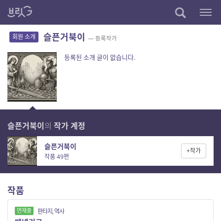
슬픈거북이
회원 소개
— 등록작가
등록된 소개 글이 없습니다.
슬픈거북이
의
작가 계정
슬픈거북이
+작가
작품 49편
작품
연재중
판타지, 역사