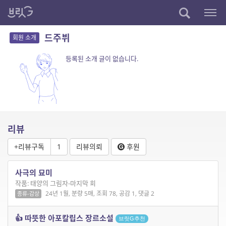
드주뷔
회원 소개
등록된 소개 글이 없습니다.
리뷰
+리뷰구독
1
리뷰의뢰
후원
사극의 묘미
작품: 태양의 그림자-마지막 회
24년 1월, 분량 5매, 조회 78, 공감 1, 댓글 2
종류-감상
👍 따뜻한 아포칼립스 장르소설
브릿G추천