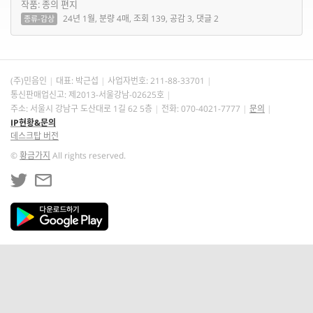
작품: 종의 편지
24년 1월, 분량 4매, 조회 139, 공감 3, 댓글 2
종류-감상
(주)민음인
대표: 박근섭
사업자번호:
211-88-33701
통신판매업신고: 제2013-서울강남-02625호
주소: 서울시 강남구 도산대로 1길 62 5층
전화: 070-4021-7777
문의
IP현황&문의
데스크탑 버전
©
황금가지
All rights reserved.