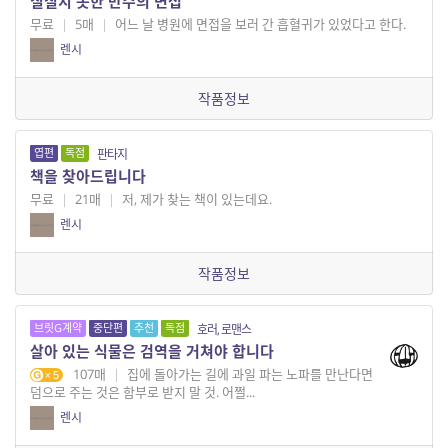
칠칠치 못한 만수의 면접
무료
|
5매
|
어느 날 병원에 면접을 보러 간 흡혈귀가 있었다고 한다.
렌시
작품정보
엽편
독점
판타지
책을 찾아드립니다
무료
|
21매
|
저, 제가 찾는 책이 있는데요.
렌시
작품정보
브릿G계약
중단편
추천
독점
호러, 로맨스
살아 있는 식물은 검역을 거쳐야 합니다
107매
|
집에 돌아가는 길에 과일 파는 노파를 만난다면
5
덤으로 주는 것은 함부로 받지 말 것. 어쩔...
렌시