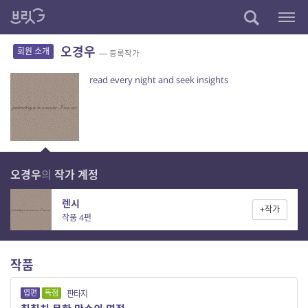
오경우
회원 소개
— 등록작가
read every night and seek insights
오경우
의
작가 계정
렌시
+작가
작품 4편
작품
엽편
독점
판타지