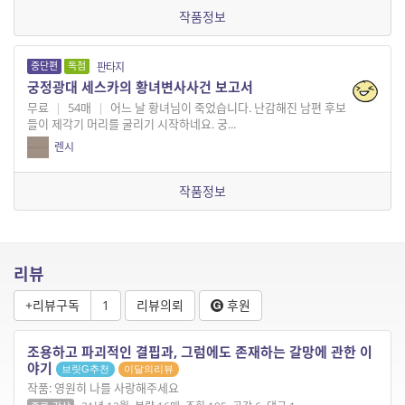
작품정보
중단편
독점
판타지
궁정광대 세스카의 황녀변사사건 보고서
무료
|
54매
|
어느 날 황녀님이 죽었습니다. 난감해진 남편 후보
들이 제각기 머리를 굴리기 시작하네요. 궁...
렌시
작품정보
리뷰
+리뷰구독
1
리뷰의뢰
후원
조용하고 파괴적인 결핍과, 그럼에도 존재하는 갈망에 관한 이
야기
브릿G추천
이달의리뷰
작품: 영원히 나를 사랑해주세요