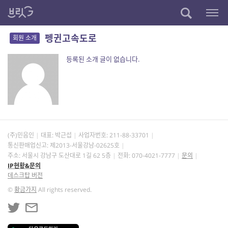
펭귄고속도로
회원 소개
등록된 소개 글이 없습니다.
(주)민음인
대표: 박근섭
사업자번호:
211-88-33701
통신판매업신고: 제2013-서울강남-02625호
주소: 서울시 강남구 도산대로 1길 62 5층
전화: 070-4021-7777
문의
IP현황&문의
데스크탑 버전
©
황금가지
All rights reserved.