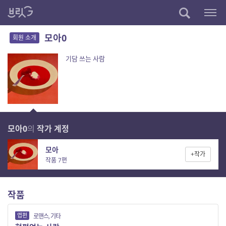
모아0
회원 소개
기담 쓰는 사람
모아0
의
작가 계정
모아
+작가
작품 7편
작품
엽편
로맨스, 기타