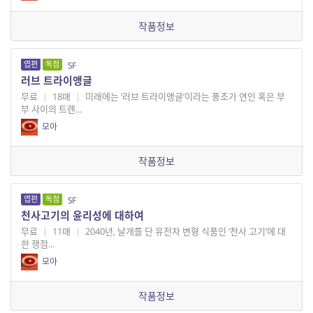
작품정보
엽편
독점
SF
러브 트라이앵글
무료
|
18매
|
미래에는 ‘러브 트라이앵글’이라는 풍조가 연인 혹은 부
부 사이의 트렌...
모아
작품정보
엽편
독점
SF
천사고기의 윤리성에 대하여
무료
|
11매
|
2040년, 날개를 단 유전자 변형 식품인 ‘천사 고기’에 대
한 쟁점...
모아
작품정보