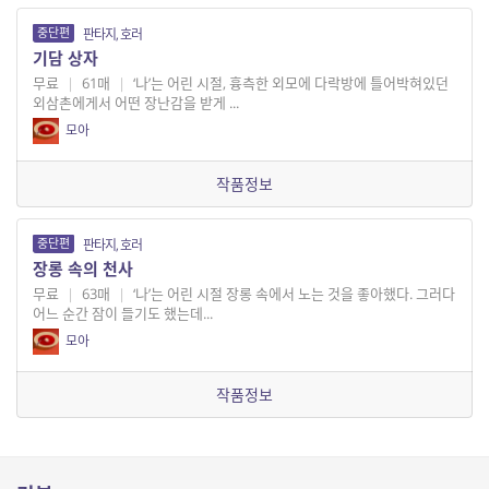
중단편
판타지, 호러
기담 상자
무료
|
61매
|
‘나’는 어린 시절, 흉측한 외모에 다락방에 틀어박혀있던
외삼촌에게서 어떤 장난감을 받게 ...
모아
작품정보
중단편
판타지, 호러
장롱 속의 천사
무료
|
63매
|
‘나’는 어린 시절 장롱 속에서 노는 것을 좋아했다. 그러다
어느 순간 잠이 들기도 했는데...
모아
작품정보