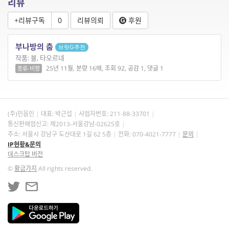
리뷰
+리뷰구독
0
리뷰의뢰
후원
부나방의 춤
브릿G추천
작품: 불, 타오르네
25년 11월, 분량 16매, 조회 92, 공감 1, 댓글 1
종류-비평
(주)민음인
대표: 박근섭
사업자번호:
211-88-33701
통신판매업신고: 제2013-서울강남-02625호
주소: 서울시 강남구 도산대로 1길 62 5층
전화: 070-4021-7777
문의
IP현황&문의
데스크탑 버전
©
황금가지
All rights reserved.