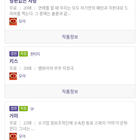
형편없는 사랑
무료
|
20매
|
연애를 할 때 우리는 모두 자기만의 패턴과 각본대로 드
라마를 찍는다. 그 중에는 불륜과 같...
모아
작품정보
엽편
독점
판타지
키스
무료
|
20매
|
뱀파이어 부부 치정극
모아
작품정보
엽편
독점
SF
거미
무료
|
22매
|
소기업 정보조작단에 소속된 동료 스파이 ‘거미’가 은퇴
한다. 그녀는 ...
모아