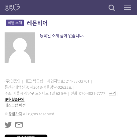
레몬비어
회원 소개
등록된 소개 글이 없습니다.
(주)민음인
대표: 박근섭
사업자번호:
211-88-33701
통신판매업신고: 제2013-서울강남-02625호
주소: 서울시 강남구 도산대로 1길 62 5층
전화: 070-4021-7777
문의
IP현황&문의
데스크탑 버전
©
황금가지
All rights reserved.