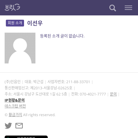
이선우
회원 소개
등록된 소개 글이 없습니다.
(주)민음인
대표: 박근섭
사업자번호:
211-88-33701
통신판매업신고: 제2013-서울강남-02625호
주소: 서울시 강남구 도산대로 1길 62 5층
전화: 070-4021-7777
문의
IP현황&문의
데스크탑 버전
©
황금가지
All rights reserved.