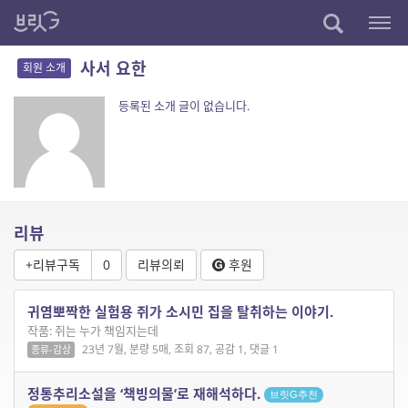
사서 요한
회원 소개
등록된 소개 글이 없습니다.
리뷰
+리뷰구독
0
리뷰의뢰
후원
귀염뽀짝한 실험용 쥐가 소시민 집을 탈취하는 이야기.
작품: 쥐는 누가 책임지는데
23년 7월, 분량 5매, 조회 87, 공감 1, 댓글 1
종류-감상
정통추리소설을 ‘책빙의물’로 재해석하다.
브릿G추천