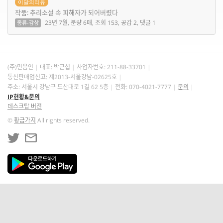
이달의리뷰
작품: 추리소설 속 피해자가 되어버렸다
23년 7월, 분량 6매, 조회 153, 공감 2, 댓글 1
종류-감상
(주)민음인
대표: 박근섭
사업자번호:
211-88-33701
통신판매업신고: 제2013-서울강남-02625호
주소: 서울시 강남구 도산대로 1길 62 5층
전화: 070-4021-7777
문의
IP현황&문의
데스크탑 버전
©
황금가지
All rights reserved.