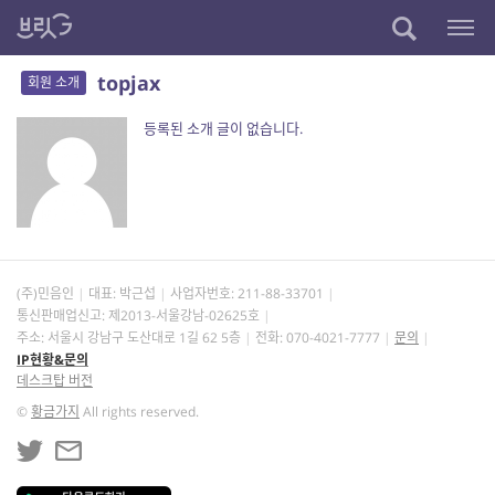
topjax
회원 소개
등록된 소개 글이 없습니다.
(주)민음인
대표: 박근섭
사업자번호:
211-88-33701
통신판매업신고: 제2013-서울강남-02625호
주소: 서울시 강남구 도산대로 1길 62 5층
전화: 070-4021-7777
문의
IP현황&문의
데스크탑 버전
©
황금가지
All rights reserved.