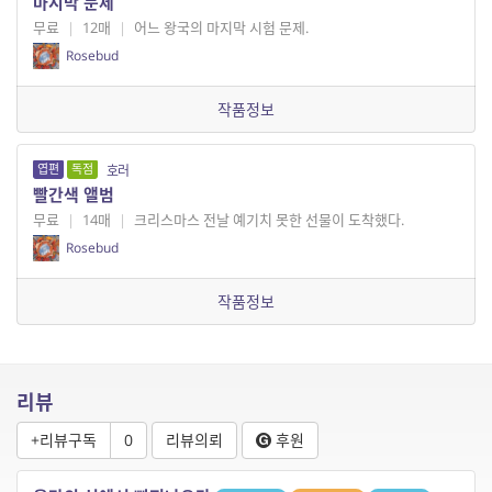
마지막 문제
무료
|
12매
|
어느 왕국의 마지막 시험 문제.
Rosebud
작품정보
엽편
독점
호러
빨간색 앨범
무료
|
14매
|
크리스마스 전날 예기치 못한 선물이 도착했다.
Rosebud
작품정보
리뷰
+리뷰구독
0
리뷰의뢰
후원