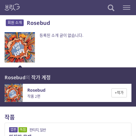
Rosebud
회원 소개
등록된 소개 글이 없습니다.
Rosebud
의
작가 계정
Rosebud
+작가
작품 2편
작품
엽편
독점
판타지, 일반