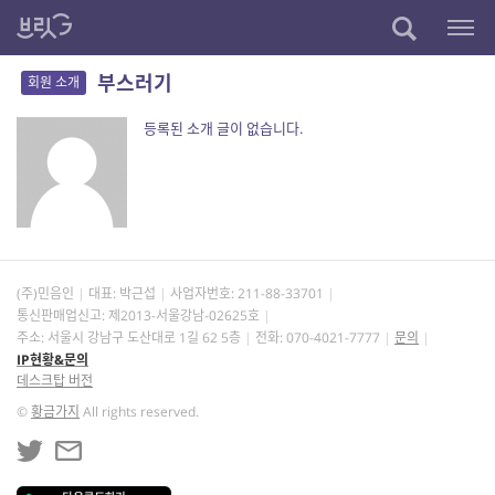
부스러기
회원 소개
등록된 소개 글이 없습니다.
(주)민음인
대표: 박근섭
사업자번호:
211-88-33701
통신판매업신고: 제2013-서울강남-02625호
주소: 서울시 강남구 도산대로 1길 62 5층
전화: 070-4021-7777
문의
IP현황&문의
데스크탑 버전
©
황금가지
All rights reserved.