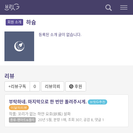
하슘
회원 소개
등록된 소개 글이 없습니다.
리뷰
+리뷰구독
0
리뷰의뢰
후원
부탁하네. 마지막으로 한 번만 돌려주시게.
브릿G추천
이달의리뷰
작품: 꼬리가 없는 하얀 요호(妖狐) 설화
20년 5월, 분량 1매, 조회 307, 공감 8, 댓글 1
종류-팬아트&캘리