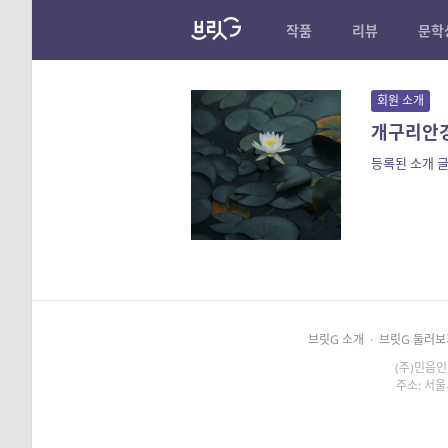
작품
리뷰
문학
회원 소개
개구리안
등록된 소개 글
브릿G 소개
·
브릿G 둘러보
(주)민음인
주소: 서울