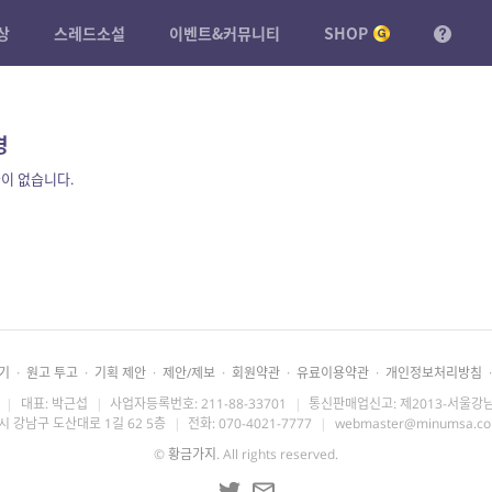
상
스레드소설
이벤트&커뮤니티
SHOP
경
이 없습니다.
기
·
원고 투고
·
기획 제안
·
제안/제보
·
회원약관
·
유료이용약관
·
개인정보처리방침
·
|
대표: 박근섭
|
사업자등록번호: 211-88-33701
|
통신판매업신고: 제2013-서울강남
시 강남구 도산대로 1길 62 5층
|
전화: 070-4021-7777
|
webmaster@minumsa.c
©
황금가지
. All rights reserved.