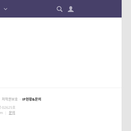
저작권보호
·
IP현황&문의
-02625호
om
|
문의