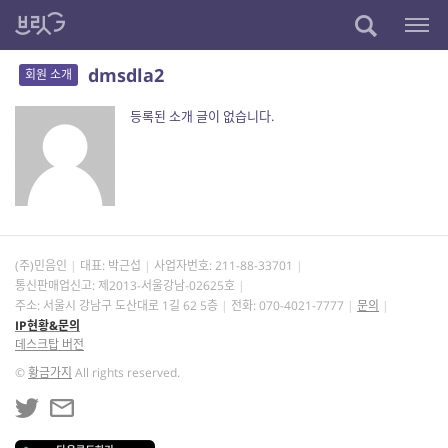
dmsdla2
회원 소개
등록된 소개 글이 없습니다.
(주)민음인
대표: 박근섭
사업자번호:
211-88-33701
통신판매업신고: 제2013-서울강남-02625호
주소: 서울시 강남구 도산대로 1길 62 5층
전화: 070-4021-7777
문의
IP현황&문의
데스크탑 버전
©
황금가지
All rights reserved.