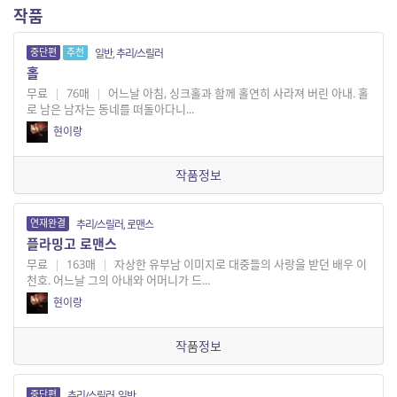
작품
중단편
추천
일반, 추리/스릴러
홀
무료
|
76매
|
어느날 아침, 싱크홀과 함께 홀연히 사라져 버린 아내. 홀
로 남은 남자는 동네를 떠돌아다니...
현이랑
작품정보
연재완결
추리/스릴러, 로맨스
플라밍고 로맨스
무료
|
163매
|
자상한 유부남 이미지로 대중들의 사랑을 받던 배우 이
천호. 어느날 그의 아내와 어머니가 드...
현이랑
작품정보
중단편
추리/스릴러, 일반