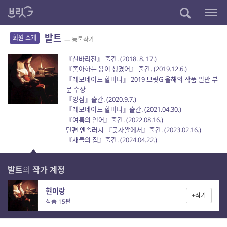
발트
회원 소개
— 등록작가
『신바리전』 출간. (2018. 8. 17.)
『좋아하는 용이 생겼어』 출간. (2019.12.6.)
『레모네이드 할머니』 2019 브릿G 올해의 작품 일반 부
문 수상
『앙심』출간. (2020.9.7.)
『레모네이드 할머니』출간. (2021.04.30.)
『여름의 언어』출간. (2022.08.16.)
단편 앤솔러지 『곶자왈에서』출간. (2023.02.16.)
『새들의 집』출간. (2024.04.22.)
발트
의
작가 계정
현이랑
+작가
작품 15편