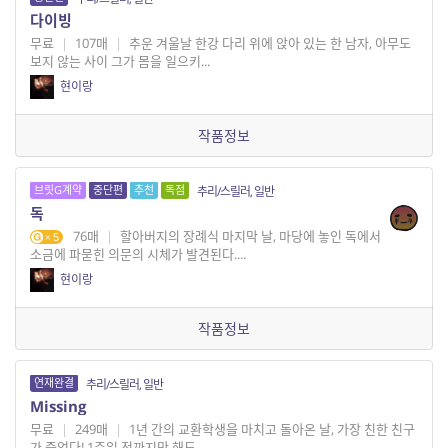
다이빙
무료
|
107매
|
추운 겨울날 한강 다리 위에 앉아 있는 한 남자, 아무도
보지 않는 사이 그가 몸을 일으키...
현이랑
작품정보
브릿G계약
중단편
추천
독점
추리/스릴러, 일반
독
76매
|
할아버지의 장례식 마지막 날, 마당에 놓인 독에서
5
소금에 파묻힌 의문의 시체가 발견된다....
현이랑
작품정보
연재완결
추리/스릴러, 일반
Missing
무료
|
249매
|
1년 간의 교환학생을 마치고 돌아온 날, 가장 친한 친구
가 죽었다! 1주일 전까지만 해도 ...