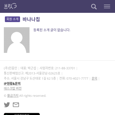
바나나칩
회원 소개
등록된 소개 글이 없습니다.
(주)민음인
대표: 박근섭
사업자번호:
211-88-33701
통신판매업신고: 제2013-서울강남-02625호
주소: 서울시 강남구 도산대로 1길 62 5층
전화: 070-4021-7777
문의
IP현황&문의
데스크탑 버전
©
황금가지
All rights reserved.