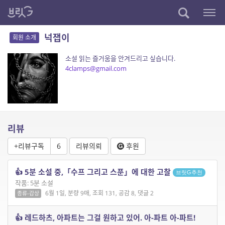
넉잽이
회원 소개
소설 읽는 즐거움을 안겨드리고 싶습니다.
4clamps@gmail.com
리뷰
+리뷰구독
6
리뷰의뢰
후원
👍 5분 소설 중,「수프 그리고 스푼」에 대한 고찰
브릿G추천
작품: 5분 소설
6월 1일, 분량 9매, 조회 131, 공감 8, 댓글 2
종류-감상
👍 레드하츠, 아파트는 그걸 원하고 있어. 아-파트 아-파트!