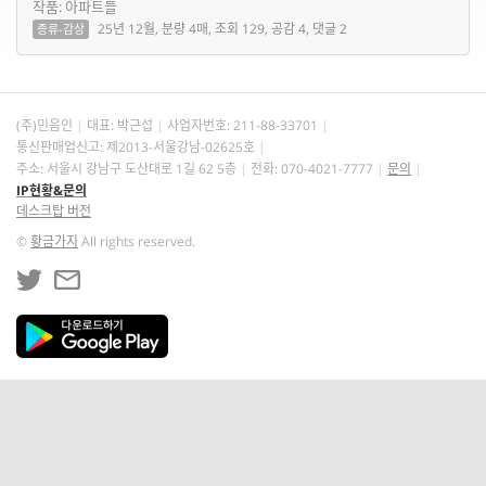
작품: 아파트들
25년 12월, 분량 4매, 조회 129, 공감 4, 댓글 2
종류-감상
(주)민음인
대표: 박근섭
사업자번호:
211-88-33701
통신판매업신고: 제2013-서울강남-02625호
주소: 서울시 강남구 도산대로 1길 62 5층
전화: 070-4021-7777
문의
IP현황&문의
데스크탑 버전
©
황금가지
All rights reserved.