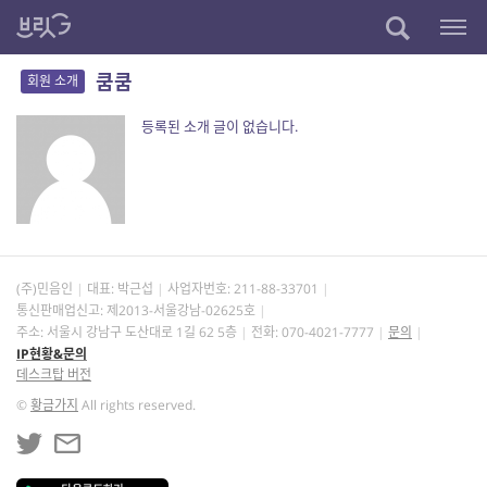
쿰쿰
회원 소개
등록된 소개 글이 없습니다.
(주)민음인
대표: 박근섭
사업자번호:
211-88-33701
통신판매업신고: 제2013-서울강남-02625호
주소: 서울시 강남구 도산대로 1길 62 5층
전화: 070-4021-7777
문의
IP현황&문의
데스크탑 버전
©
황금가지
All rights reserved.