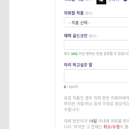
의뢰할 작품
(필수)
채택 골드코인
(필수)
최소
50G
이상 원하는 만큼 설정할 수 있습니다
미리 하고싶은 말
0
/
400
자
유료 작품인 경우 의뢰 받은 리뷰어에
하지만 거절/취소 등의 이유로 정상적으
수됩니다.
의뢰 받은이가
14일
이내에 의뢰를 받
니다. 하지만 그 전에는
취소/수정
이 