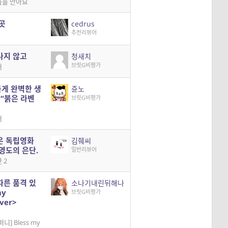
둠을 안아요
곳
cedrus
추천리뷰어
나지 않고
청새치
브릿G비평가
더
게 완벽한 생
쥰노
 “붉은 라벤
브릿G비평가
더
은 독립영화
김줴씨
영도의 은단.
일반리뷰어
 2
따른 품격 있
소나기내린뒤해나
my
브릿G비평가
ver>
] Bless my