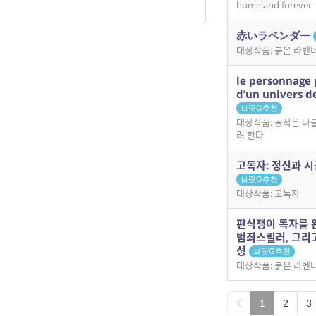
homeland forever
赤いラベンダー
대상작품: 붉은 라벤
le personnage 
d’un univers 
브릿G추천
대상작품: 공작은 나
려 한다
고독자: 정신과 
브릿G추천
대상작품: 고독자
편식쟁이 독자를 
범죄스릴러, 그리고
성
브릿G추천
대상작품: 붉은 라벤
1
2
3