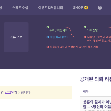
상
스레드소설
이벤트&커뮤니티
SHOP
공개된 의뢰 리
제목
려면
로그인
해야합니다.
상흔의 절제가 아
찰… <당신의 어