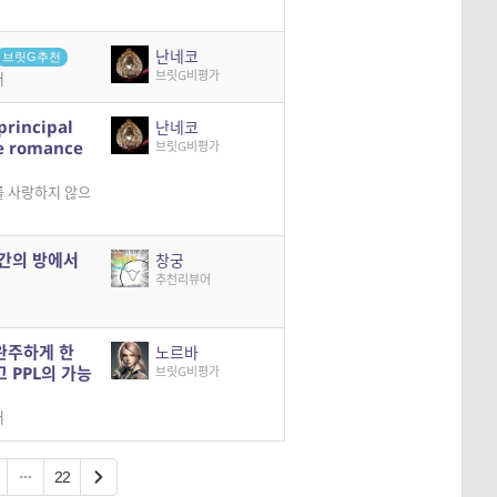
난네코
브릿G추천
브릿G비평가
더
principal
난네코
de romance
브릿G비평가
를 사랑하지 않으
시간의 방에서
창궁
추천리뷰어
완주하게 한
노르바
 PPL의 가능
브릿G비평가
더
22