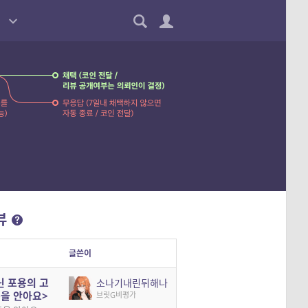
뷰
글쓴이
닌 포용의 고
소나기내린뒤해나
둠을 안아요>
브릿G비평가