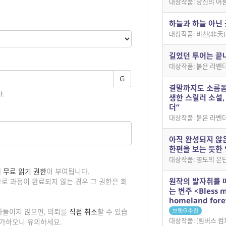
대상작품: 당신의 어
하늘과 하늘 아닌 
대상작품: 비천(非天)
길었던 투어는 끝
대상작품: 붉은 라벤
G
결말까지도 소름돋
.
생한 스릴러 소설,
더”
대상작품: 붉은 라벤
아직 완성되지 않
한편을 보는 듯한 
대상작품: 영도의 은단
게
무료 읽기 권한
이 부여됩니다.
원작의 발자취를 
로 과정이 완료되지 않는 경우 그 권한은 회
는 변주 <Bless 
homeland fore
아들이지 않으면, 의뢰를
직접 취소
할 수 있습
브릿G추천
대상작품: [림버스 컴퍼니
불가하오니 유의하세요.