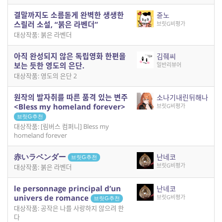
결말까지도 소름돋게 완벽한 생생한
쥰노
스릴러 소설, “붉은 라벤더”
브릿G비평가
대상작품: 붉은 라벤더
아직 완성되지 않은 독립영화 한편을
김줴씨
보는 듯한 영도의 은단.
일반리뷰어
대상작품: 영도의 은단 2
원작의 발자취를 따른 품격 있는 변주
소나기내린뒤해나
<Bless my homeland forever>
브릿G비평가
브릿G추천
대상작품: [림버스 컴퍼니] Bless my
homeland forever
赤いラベンダー
난네코
브릿G추천
브릿G비평가
대상작품: 붉은 라벤더
le personnage principal d’un
난네코
univers de romance
브릿G비평가
브릿G추천
대상작품: 공작은 나를 사랑하지 않으려 한
다