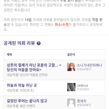
유료 작품인 경우 의뢰 받은 리뷰어에게
무료 읽기 권한
이 부여됩니다.
하지만 거절/취소 등의 이유로 정상적으로 과정이 완료되지 않는 경우 그
권한은 회수됩니다.
의뢰 받은이가
14일
이내에 의뢰를 받아들이지 않으면, 의뢰를
직접 취
소
할 수 있습니다. 하지만 그 전에는
취소/수정
이 불가하오니 유의하세
요.
공개된 의뢰 리뷰
제목
글쓴이
상흔의 절제가 아닌 포용의 고찰… <
소나기내린뒤해나
당신의 어둠을 안아요>
브릿G비평가
대상작품: 당신의 어둠을 안아요
하늘과 하늘 아닌 곳
cedrus
추천리뷰어
대상작품: 비천(非天)
길었던 투어는 끝나지 않고
청새치
브릿G비평가
대상작품: 붉은 라벤더