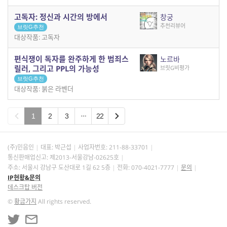
고독자: 정신과 시간의 방에서
창궁
추천리뷰어
브릿G추천
대상작품: 고독자
편식쟁이 독자를 완주하게 한 범죄스
노르바
릴러, 그리고 PPL의 가능성
브릿G비평가
브릿G추천
대상작품: 붉은 라벤더
1
2
3
22
(주)민음인
대표: 박근섭
사업자번호:
211-88-33701
통신판매업신고: 제2013-서울강남-02625호
주소: 서울시 강남구 도산대로 1길 62 5층
전화: 070-4021-7777
문의
IP현황&문의
데스크탑 버전
©
황금가지
All rights reserved.