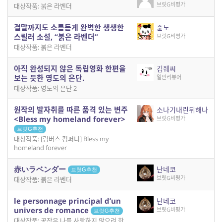
브릿G비평가
대상작품: 붉은 라벤더
결말까지도 소름돋게 완벽한 생생한
쥰노
스릴러 소설, “붉은 라벤더”
브릿G비평가
대상작품: 붉은 라벤더
아직 완성되지 않은 독립영화 한편을
김줴씨
보는 듯한 영도의 은단.
일반리뷰어
대상작품: 영도의 은단 2
원작의 발자취를 따른 품격 있는 변주
소나기내린뒤해나
<Bless my homeland forever>
브릿G비평가
브릿G추천
대상작품: [림버스 컴퍼니] Bless my
homeland forever
赤いラベンダー
난네코
브릿G추천
브릿G비평가
대상작품: 붉은 라벤더
le personnage principal d’un
난네코
univers de romance
브릿G비평가
브릿G추천
대상작품: 공작은 나를 사랑하지 않으려 한