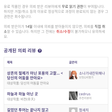
유료 작품인 경우 의뢰 받은 리뷰어에게
무료 읽기 권한
이 부여됩니다.
하지만 거절/취소 등의 이유로 정상적으로 과정이 완료되지 않는 경우 그
권한은 회수됩니다.
의뢰 받은이가
14일
이내에 의뢰를 받아들이지 않으면, 의뢰를
직접 취
소
할 수 있습니다. 하지만 그 전에는
취소/수정
이 불가하오니 유의하세
요.
공개된 의뢰 리뷰
제목
글쓴이
상흔의 절제가 아닌 포용의 고찰… <
소나기내린뒤해나
당신의 어둠을 안아요>
브릿G비평가
대상작품: 당신의 어둠을 안아요
하늘과 하늘 아닌 곳
cedrus
추천리뷰어
대상작품: 비천(非天)
길었던 투어는 끝나지 않고
청새치