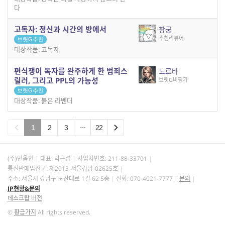
다
고독자: 정신과 시간의 방에서
창궁
추천리뷰어
브릿G추천
대상작품: 고독자
편식쟁이 독자를 완주하게 한 범죄스
노르바
릴러, 그리고 PPL의 가능성
브릿G비평가
브릿G추천
대상작품: 붉은 라벤더
1
2
3
22
(주)민음인
대표: 박근섭
사업자번호:
211-88-33701
통신판매업신고: 제2013-서울강남-02625호
주소: 서울시 강남구 도산대로 1길 62 5층
전화: 070-4021-7777
문의
IP현황&문의
데스크탑 버전
©
황금가지
All rights reserved.