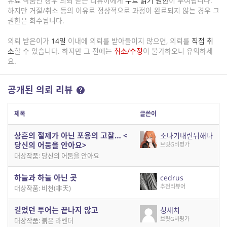
유료 작품인 경우 의뢰 받은 리뷰어에게
무료 읽기 권한
이 부여됩니다.
하지만 거절/취소 등의 이유로 정상적으로 과정이 완료되지 않는 경우 그
권한은 회수됩니다.
의뢰 받은이가
14일
이내에 의뢰를 받아들이지 않으면, 의뢰를
직접 취
소
할 수 있습니다. 하지만 그 전에는
취소/수정
이 불가하오니 유의하세
요.
공개된 의뢰 리뷰
제목
글쓴이
상흔의 절제가 아닌 포용의 고찰… <
소나기내린뒤해나
당신의 어둠을 안아요>
브릿G비평가
대상작품: 당신의 어둠을 안아요
하늘과 하늘 아닌 곳
cedrus
추천리뷰어
대상작품: 비천(非天)
길었던 투어는 끝나지 않고
청새치
브릿G비평가
대상작품: 붉은 라벤더