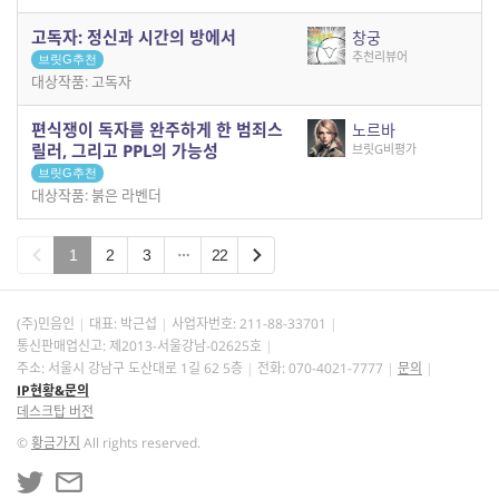
고독자: 정신과 시간의 방에서
창궁
추천리뷰어
브릿G추천
대상작품: 고독자
편식쟁이 독자를 완주하게 한 범죄스
노르바
릴러, 그리고 PPL의 가능성
브릿G비평가
브릿G추천
대상작품: 붉은 라벤더
1
2
3
22
(주)민음인
대표: 박근섭
사업자번호:
211-88-33701
통신판매업신고: 제2013-서울강남-02625호
주소: 서울시 강남구 도산대로 1길 62 5층
전화: 070-4021-7777
문의
IP현황&문의
데스크탑 버전
©
황금가지
All rights reserved.