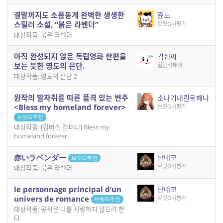
결말까지도 소름돋게 완벽한 생생한
쥰노
스릴러 소설, “붉은 라벤더”
브릿G비평가
대상작품: 붉은 라벤더
아직 완성되지 않은 독립영화 한편을
김줴씨
보는 듯한 영도의 은단.
일반리뷰어
대상작품: 영도의 은단 2
원작의 발자취를 따른 품격 있는 변주
소나기내린뒤해나
<Bless my homeland forever>
브릿G비평가
브릿G추천
대상작품: [림버스 컴퍼니] Bless my
homeland forever
赤いラベンダー
난네코
브릿G추천
브릿G비평가
대상작품: 붉은 라벤더
le personnage principal d’un
난네코
univers de romance
브릿G비평가
브릿G추천
대상작품: 공작은 나를 사랑하지 않으려 한
다