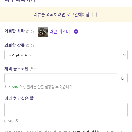
리뷰를 의뢰하려면
로그인
해야합니다.
의뢰할 사람
라쿤 덱스터
(필수)
의뢰할 작품
(필수)
채택 골드코인
(필수)
G
최소
50G
이상 원하는 만큼 설정할 수 있습니다.
미리 하고싶은 말
0
/
400
자