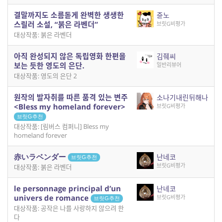
결말까지도 소름돋게 완벽한 생생한
쥰노
스릴러 소설, “붉은 라벤더”
브릿G비평가
대상작품: 붉은 라벤더
아직 완성되지 않은 독립영화 한편을
김줴씨
보는 듯한 영도의 은단.
일반리뷰어
대상작품: 영도의 은단 2
원작의 발자취를 따른 품격 있는 변주
소나기내린뒤해나
<Bless my homeland forever>
브릿G비평가
브릿G추천
대상작품: [림버스 컴퍼니] Bless my
homeland forever
赤いラベンダー
난네코
브릿G추천
브릿G비평가
대상작품: 붉은 라벤더
le personnage principal d’un
난네코
univers de romance
브릿G비평가
브릿G추천
대상작품: 공작은 나를 사랑하지 않으려 한
다