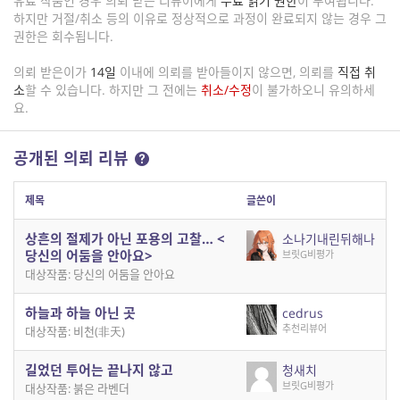
유료 작품인 경우 의뢰 받은 리뷰어에게
무료 읽기 권한
이 부여됩니다.
하지만 거절/취소 등의 이유로 정상적으로 과정이 완료되지 않는 경우 그
권한은 회수됩니다.
의뢰 받은이가
14일
이내에 의뢰를 받아들이지 않으면, 의뢰를
직접 취
소
할 수 있습니다. 하지만 그 전에는
취소/수정
이 불가하오니 유의하세
요.
공개된 의뢰 리뷰
제목
글쓴이
상흔의 절제가 아닌 포용의 고찰… <
소나기내린뒤해나
당신의 어둠을 안아요>
브릿G비평가
대상작품: 당신의 어둠을 안아요
하늘과 하늘 아닌 곳
cedrus
추천리뷰어
대상작품: 비천(非天)
길었던 투어는 끝나지 않고
청새치
브릿G비평가
대상작품: 붉은 라벤더