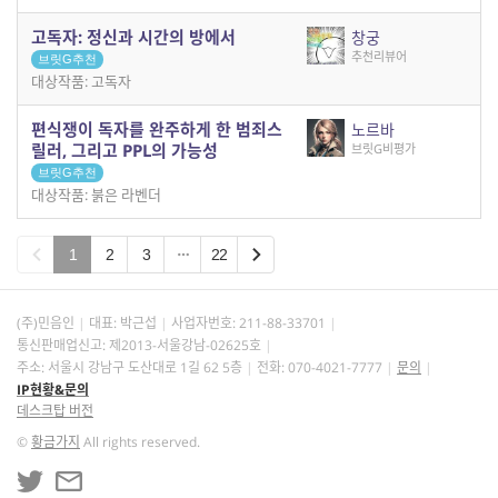
고독자: 정신과 시간의 방에서
창궁
추천리뷰어
브릿G추천
대상작품: 고독자
편식쟁이 독자를 완주하게 한 범죄스
노르바
릴러, 그리고 PPL의 가능성
브릿G비평가
브릿G추천
대상작품: 붉은 라벤더
1
2
3
22
(주)민음인
대표: 박근섭
사업자번호:
211-88-33701
통신판매업신고: 제2013-서울강남-02625호
주소: 서울시 강남구 도산대로 1길 62 5층
전화: 070-4021-7777
문의
IP현황&문의
데스크탑 버전
©
황금가지
All rights reserved.