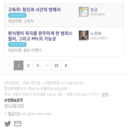
고독자: 정신과 시간의 방에서
창궁
추천리뷰어
브릿G추천
대상작품: 고독자
편식쟁이 독자를 완주하게 한 범죄스
노르바
릴러, 그리고 PPL의 가능성
브릿G비평가
브릿G추천
대상작품: 붉은 라벤더
1
2
3
22
(주)민음인
대표: 박근섭
사업자번호:
211-88-33701
통신판매업신고: 제2013-서울강남-02625호
주소: 서울시 강남구 도산대로 1길 62 5층
전화: 070-4021-7777
문의
IP현황&문의
데스크탑 버전
©
황금가지
All rights reserved.