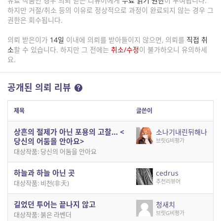
유료 작품인 경우 의뢰 받은 리뷰어에게
무료 읽기 권한
이 부여됩니다.
하지만 거절/취소 등의 이유로 정상적으로 과정이 완료되지 않는 경우 그
권한은 회수됩니다.
의뢰 받은이가
14일
이내에 의뢰를 받아들이지 않으면, 의뢰를
직접 취
소
할 수 있습니다. 하지만 그 전에는
취소/수정
이 불가하오니 유의하세
요.
공개된 의뢰 리뷰
제목
글쓴이
상흔의 절제가 아닌 포용의 고찰… <
소나기내린뒤해나
당신의 어둠을 안아요>
브릿G비평가
대상작품: 당신의 어둠을 안아요
하늘과 하늘 아닌 곳
cedrus
추천리뷰어
대상작품: 비천(非天)
길었던 투어는 끝나지 않고
청새치
브릿G비평가
대상작품: 붉은 라벤더