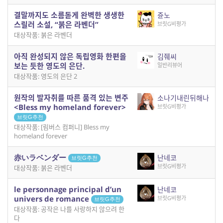
결말까지도 소름돋게 완벽한 생생한
쥰노
스릴러 소설, “붉은 라벤더”
브릿G비평가
대상작품: 붉은 라벤더
아직 완성되지 않은 독립영화 한편을
김줴씨
보는 듯한 영도의 은단.
일반리뷰어
대상작품: 영도의 은단 2
원작의 발자취를 따른 품격 있는 변주
소나기내린뒤해나
<Bless my homeland forever>
브릿G비평가
브릿G추천
대상작품: [림버스 컴퍼니] Bless my
homeland forever
赤いラベンダー
난네코
브릿G추천
브릿G비평가
대상작품: 붉은 라벤더
le personnage principal d’un
난네코
univers de romance
브릿G비평가
브릿G추천
대상작품: 공작은 나를 사랑하지 않으려 한
다