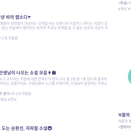
태에 처
<폭설>
있는 것은
#재난 #
낸 비의 랩소디☂️
 영화의 장면들이 연상되는 것처럼 비는 로맨스와 가깝게 느껴지는 지점이 있
도 없는 하늘에서 떨어지는 동작의 특성상 정체를 알 수 없는 공포의 대상이 되
 12개 작품들
선생님이 나오는 소설 모음👩‍🏫
고 교사라는 직업에 대한 만족도가 현직 교사 중 5명 중 1명 정도에 불과하
들려오는 요즘이네요. 선생님들의 노고를 되새기며, 선생님이 등장하는 브릿G
막 경기>
외 8개 작품들
선생님 #학교
‘6월의
여름과 
의 뱀파이
<뱀파이
 도는 순환선, 지하철 소설🚇
여름, 6