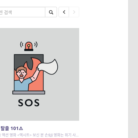
 탈출 101⚠️
 액션 영화 <엑시트> 보신 분 손!🙌 영화는 위기 사