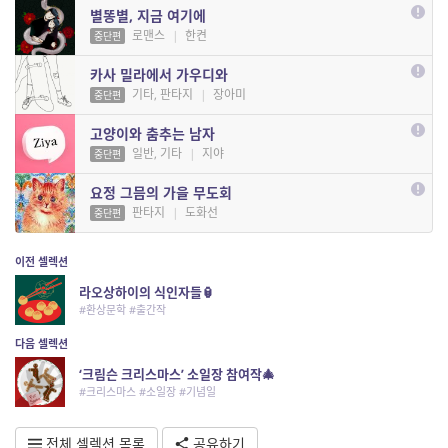
별똥별, 지금 여기에
로맨스
|
한켠
중단편
카사 밀라에서 가우디와
기타, 판타지
|
장아미
중단편
고양이와 춤추는 남자
일반, 기타
|
지야
중단편
요정 그믐의 가을 무도회
판타지
|
도화선
중단편
이전 셀렉션
라오상하이의 식인자들🏮
#환상문학 #출간작
다음 셀렉션
‘크림슨 크리스마스’ 소일장 참여작🎄
#크리스마스 #소일장 #기념일
전체 셀렉션 목록
공유하기