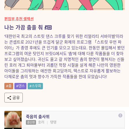
편집부 추천 셀렉션
나는 가끔 춤을 춰 💃🏻
‘대한민국 최고의 스트릿 댄스 크루를 찾기 위한 리얼리티 서바이벌’이라
는 콘셉트로 2021년을 뜨겁게 달군 화제의 프로그램 「스트릿 우먼 파
이터」가 종영 후에도 큰 인기를 모으고 있는데요. 한동안 몰입해서 봤던
프로그램의 여운 탓인지 브릿G에서도 ‘춤’에 대해 다룬 작품들을 더 찾아
보고 싶어졌습니다. 귀신도 울고 갈 치명적인 춤의 향연이 펼쳐지는 신들
린 호러 개그 퇴마물부터 괴롭던 학창 시절을 살게 해준 나만의 영원한
아이돌을 그리워하는 애잔한 회고담까지, 텍스트로 자유롭게 활보하는
다채로운 춤의 멋과 향수가 가득한 작품들을 한데 모았습니다!
#춤
#댄스
#스우파
공유
죽음의 춤사위
호러
|
탱탱
중단편