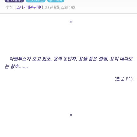
리뷰어:
소나기내린뒤해나
, 25년 6월, 조회 198
*
아뎁투스가 오고 있소
,
용의 동반자
,
용을 품은 껍질
,
용이 내다보
는 창호
……
.
(본문.P1)
*