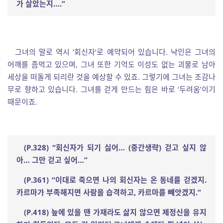
가 살았는지
….”
그녀의 말로 역시 ‘회신자’로 예약되어 있습니다. 낙인은 그녀의
어깨를 좀먹고 있으며, 그녀 또한 기억도 이성도 없는 괴물로 남아
세상을 떠돌게 되리란 것을 예상할 수 있죠. 그렇기에 그녀는 조감나
무로 향하고 있습니다. 그녀를 걷게 만드는 힘은 바로 ‘두려움’이기
때문이죠.
(P.328) “
회신자가 되기 싫어
… (
중간생략
)
걷고 싶지 않
아
…
그만 걷고 싶어
…”
(P.361) “
이대로 죽으면 나의 회신자는 온 동네를 걷겠지
.
카르마가 부족해지면 사람을 습격하고
,
카르마를 빼앗겠지
.”
(P.418)
늪에 있을 땐 가재라도 삶지 않으면 제정신을 유지