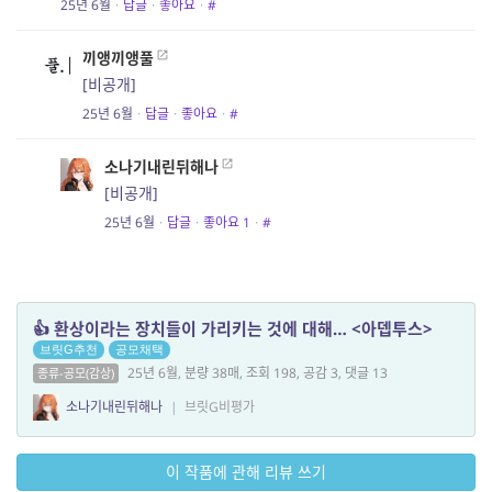
25년 6월
·
답글
·
좋아요
·
#
끼앵끼앵풀
[비공개]
25년 6월
·
답글
·
좋아요
·
#
소나기내린뒤해나
[비공개]
25년 6월
·
답글
·
좋아요
1
·
#
👍 환상이라는 장치들이 가리키는 것에 대해… <아뎁투스>
브릿G추천
공모채택
25년 6월, 분량 38매, 조회 198, 공감 3, 댓글 13
종류-공모(감상)
소나기내린뒤해나
|
브릿G비평가
이 작품에 관해 리뷰 쓰기