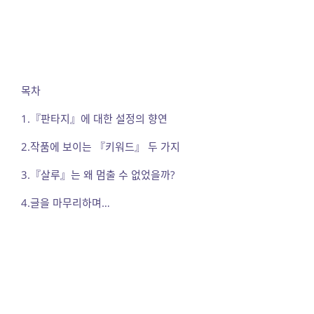
목차
1.『판타지』에 대한 설정의 향연
2.작품에 보이는 『키워드』 두 가지
3.『살루』는 왜 멈출 수 없었을까?
4.글을 마무리하며…