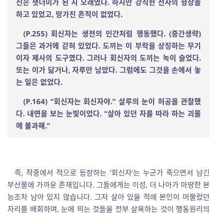
신은 잿더미가 된 지 오래였다
.
하지만 강직한 전사의 형상을
하고 있었고
,
망가진 흔적이 없었다
.
(P.255)
회신자는 생전의 인간처럼 행동했다
. (
중간생략
)
그들은 과거에 갇혀 있었다
.
도끼는 이 부락을 상징하는 무기
이자 제사의 도구였다
.
그러나 회신자의 도끼는 녹이 슬었다
.
또는 이가 닳거나
,
자루만 남았다
.
그럼에도 그것을 손에서 놓
는 일은 없었다
.
(P.164) “
회신자는 회신자야
.”
살루의 눈이 허공을 관찰했
다
.
내면을 보는 눈빛이었다
. “
살아 있던 자를 따라 하는 괴물
에 불과해
.”
즉, 작중에서 적으로 등장하는 ‘회신자’는 누군가 죽으면서 남긴
부산물에 가까운 존재입니다. 그들에게는 이성, 더 나아가 마땅한 본
능조차 남아 있지 않습니다. 그저 살아 있을 적에 본인이 머물렀던
자리를 배회하며, 눈에 띄는 것들을 전부 살육하는 것이 행동원리의