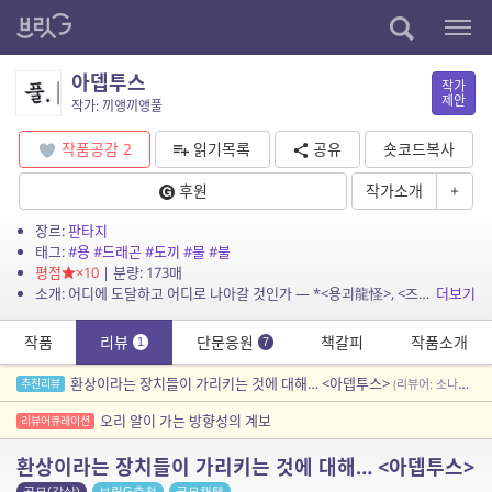
아뎁투스
작가
제안
작가: 끼앵끼앵풀
작품공감
2
읽기목록
공유
숏코드복사
후원
작가소개
+
장르:
판타지
태그:
#용
#드래곤
#도끼
#물
#불
평점
×10
| 분량: 173매
소개: 어디에 도달하고 어디로 나아갈 것인가 — *<용괴龍怪>, <즈메이>, <수인>, <이름>과 같은 세계관을 공유하는 단편입니다.
더보기
작품
리뷰
단문응원
책갈피
작품소개
1
7
환상이라는 장치들이 가리키는 것에 대해… <아뎁투스>
추천리뷰
(리뷰어: 소나기내린뒤해나)
오리 알이 가는 방향성의 계보
리뷰어큐레이션
환상이라는 장치들이 가리키는 것에 대해… <아뎁투스>
공모(감상)
브릿G추천
공모채택