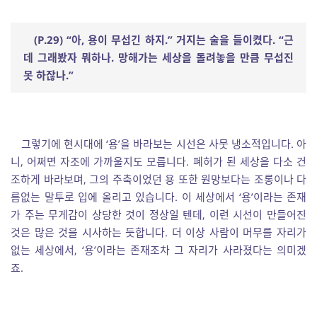
(P.29) “
아
,
용이 무섭긴 하지
.”
거지는 술을 들이켰다
. “
근
데 그래봤자 뭐하나
.
망해가는 세상을 돌려놓을 만큼 무섭진
못 하잖나
.”
그렇기에 현시대에 ‘용’을 바라보는 시선은 사뭇 냉소적입니다. 아
니, 어쩌면 자조에 가까울지도 모릅니다. 폐허가 된 세상을 다소 건
조하게 바라보며, 그의 주축이었던 용 또한 원망보다는 조롱이나 다
름없는 말투로 입에 올리고 있습니다. 이 세상에서 ‘용’이라는 존재
가 주는 무게감이 상당한 것이 정상일 텐데, 이런 시선이 만들어진
것은 많은 것을 시사하는 듯합니다. 더 이상 사람이 머무를 자리가
없는 세상에서, ‘용’이라는 존재조차 그 자리가 사라졌다는 의미겠
죠.