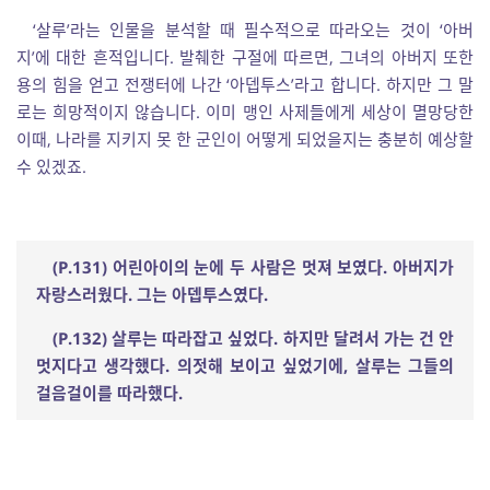
‘살루’라는 인물을 분석할 때 필수적으로 따라오는 것이 ‘아버
지’에 대한 흔적입니다. 발췌한 구절에 따르면, 그녀의 아버지 또한
용의 힘을 얻고 전쟁터에 나간 ‘아뎁투스’라고 합니다. 하지만 그 말
로는 희망적이지 않습니다. 이미 맹인 사제들에게 세상이 멸망당한
이때, 나라를 지키지 못 한 군인이 어떻게 되었을지는 충분히 예상할
수 있겠죠.
(P.131)
어린아이의 눈에 두 사람은 멋져 보였다
.
아버지가
자랑스러웠다
.
그는 아뎁투스였다
.
(P.132)
살루는 따라잡고 싶었다
.
하지만 달려서 가는 건 안
멋지다고 생각했다
.
의젓해 보이고 싶었기에
,
살루는 그들의
걸음걸이를 따라했다
.