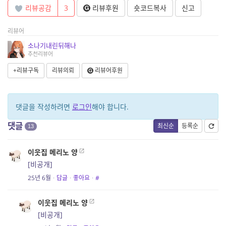
리뷰공감
3
리뷰후원
숏코드복사
신고
리뷰어
소나기내린뒤해나
추천리뷰어
+리뷰구독
리뷰의뢰
리뷰어후원
댓글을 작성하려면
로그인
해야 합니다.
댓글
최신순
등록순
13
이웃집 메리노 양
[비공개]
25년 6월
·
답글
·
좋아요
·
#
이웃집 메리노 양
[비공개]