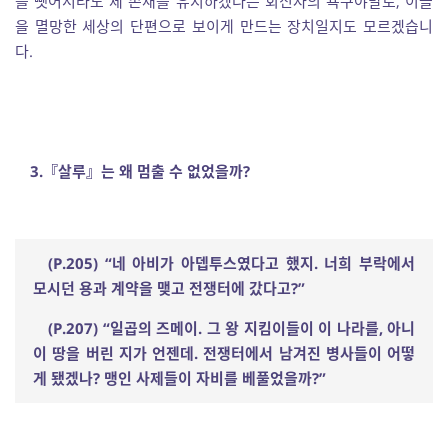
를 뺏어서라도 제 존재를 유지하겠다는 회신자의 욕구야말로, 이들
을 멸망한 세상의 단편으로 보이게 만드는 장치일지도 모르겠습니
다.
3.
『
살루
』
는 왜 멈출 수 없었을까
?
(P.205) “
네 아비가 아뎁투스였다고 했지
.
너희 부락에서
모시던 용과 계약을 맺고 전쟁터에 갔다고
?”
(P.207) “
일곱의 즈메이
.
그 왕 지킴이들이 이 나라를
,
아니
이 땅을 버린 지가 언젠데
.
전쟁터에서 남겨진 병사들이 어떻
게 됐겠나
?
맹인 사제들이 자비를 베풀었을까
?”