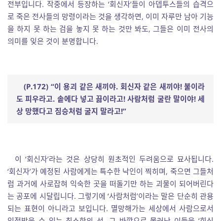
전부입니다. 작중에서 등장하는 ‘회신자’들이 아뎁투스들의 습격으
로 죽은 전사들의 망령이라는 것을 생각하면, 이미 자루만 남아 기능
을 하지 못 하는 검을 놓지 못 하는 것만 봐도, 그들은 이미 전사의
의미를 잊은 것이 분명합니다.
(P.172) “
이 용괴 같은 새끼야
.
회신자 같은 새끼야
!
불이라
도 피우라고
.
솥에다 넣고 끓이라고
!
사람처럼 굴란 말이야
!
세
상 망했다고 짐승처럼 굴지 말라고
!”
이 ‘회신자’라는 것은 상당히 원초적인 두려움으로 묘사됩니다.
‘회신자’가 예정된 사람에게는 특수한 낙인이 찍히며, 죽으면 그들처
럼 과거에 사로잡혀 익숙한 곳을 떠돌기만 하는 괴물이 되어버린다
는 공포에 시달립니다. 그렇기에 ‘사람처럼’이라는 말은 단순히 관용
되는 표현이 아니라고 보입니다. 멸망해가는 세상에서 사람으로서
인정받을 수 있는 최소한의 선. 그 바깥으로 물러난 이들을 ‘회신