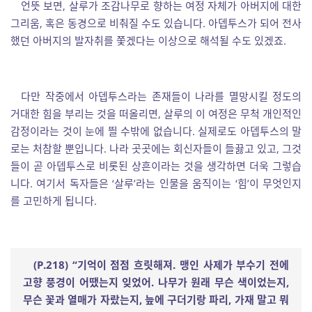
언뜻 보면, 살루가 조감나무로 향하는 여정 자체가 아버지에 대한
그리움, 혹은 동경으로 비춰질 수도 있습니다. 아뎁투스가 되어 전사
했던 아버지의 발자취를 쫓겠다는 이상으로 해석될 수도 있겠죠.
다만 작중에서 아뎁투스라는 존재들이 나라를 멸망시킬 정도의
거대한 힘을 부리는 것을 떠올리면, 살루의 이 여정은 무척 개인적인
감정이라는 것이 눈에 띌 수밖에 없습니다. 실제로도 아뎁투스의 말
로는 처참할 뿐입니다. 나라 곳곳에는 회신자들이 들끓고 있고, 그것
들이 곧 아뎁투스로 비롯된 상흔이라는 것을 생각하면 더욱 그렇습
니다. 여기서 독자들은 ‘살루’라는 인물을 움직이는 ‘힘’이 무엇인지
를 고민하게 됩니다.
(P.218) “
기억이 점점 흐릿해져
.
맹인 사제가 부수기 전에
고향 풍경이 어땠는지 잊었어
.
나무가 원래 무슨 색이었는지
,
무슨 꽃과 열매가 자랐는지
,
늪에 구더기랑 파리
,
가재 말고 뭐