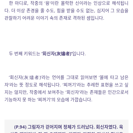
한 마디로, 작중의 ‘용’이란 몰락한 신이라는 인상으로 해석됩니
다. 더 이상 존경을 줄 수도, 힘을 받을 수도 없는, 심지어 그 모습을
관찰하기 어려운 이야기 속의 존재로 격하된 셈입니다.
두 번째 키워드는
‘
회신자
(
灰燼者
)’
입니다.
‘회신자(灰燼者)’라는 언어를 그대로 읽어보면 ‘불에 타고 남은
자’라는 뜻 정도로 해석됩니다. ‘찌꺼기’라는 추레한 표현을 쓰고 싶
지는 않지만, 작중에서 보여주는 ‘회신자’라는 존재들은 인간으로서
기능하지 못 하는 ‘찌꺼기’의 모습에 가깝습니다.
(P.94)
그림자가 걷어지며 정체가 드러났다
.
회신자였다
.
육