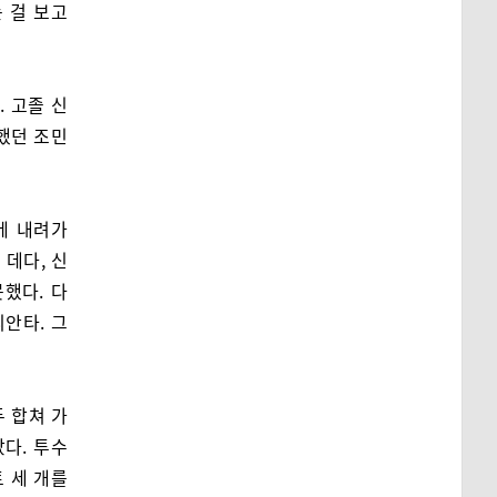
 걸 보고
 고졸 신
했던 조민
에 내려가
 데다, 신
했다. 다
피안타. 그
두 합쳐 가
다. 투수
 세 개를