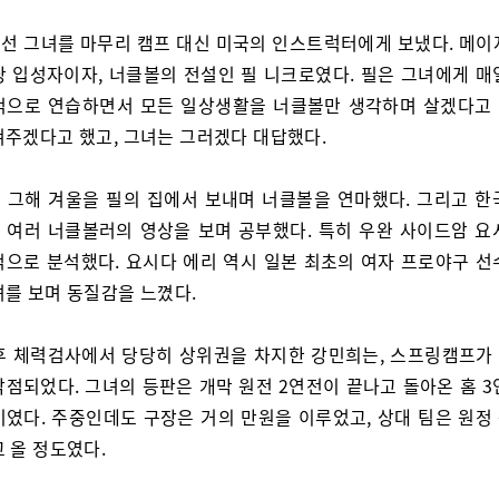
선 그녀를 마무리 캠프 대신 미국의 인스트럭터에게 보냈다. 메이
당 입성자이자, 너클볼의 전설인 필 니크로였다. 필은 그녀에게 매
적으로 연습하면서 모든 일상생활을 너클볼만 생각하며 살겠다고
쳐주겠다고 했고, 그녀는 그러겠다 대답했다.
 그해 겨울을 필의 집에서 보내며 너클볼을 연마했다. 그리고 한
 여러 너클볼러의 영상을 보며 공부했다. 특히 우완 사이드암 요
적으로 분석했다. 요시다 에리 역시 일본 최초의 여자 프로야구 선
녀를 보며 동질감을 느꼈다.
후 체력검사에서 당당히 상위권을 차지한 강민희는, 스프링캠프가 
낙점되었다. 그녀의 등판은 개막 원전 2연전이 끝나고 돌아온 홈 3
기였다. 주중인데도 구장은 거의 만원을 이루었고, 상대 팀은 원정
 올 정도였다.