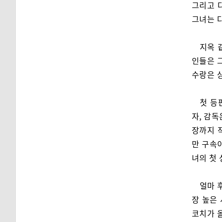
그리고 
그녀는 
지옥 
인들은 
수랑은 
첫 등
자, 감독
장까지 
만 구속이
녀의 첫
얼마 
장 높은
코치가 