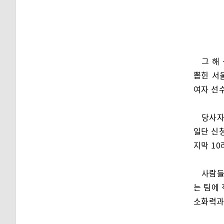
그 해
뽑힌 서
여자 선
당사자
일단 신청
지막 10
사람들
는 팀에
소화력과