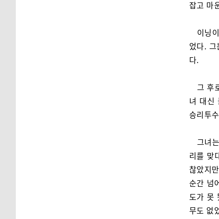
잡고 마
이닝이
었다. 
다.
그 후
녀 대신
승리투수가
그녀는
리를 맞
찮았지만
순간 넘어
도가 못 
무도 없