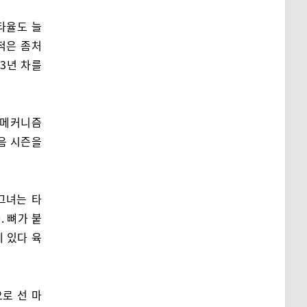
타율도 늘
적은 좀처
 3년 차를
 메커니즘
음 시즌을
그녀는 타
. 뼈가 붙
에 있다 육
로 선 마