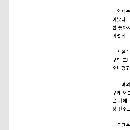
악재는
어났다.
럼 좋아지
어렵게 
사실상
보단 그
준비했고,
그녀의
구에 오른
은 뒤에도
성 선수
구단은