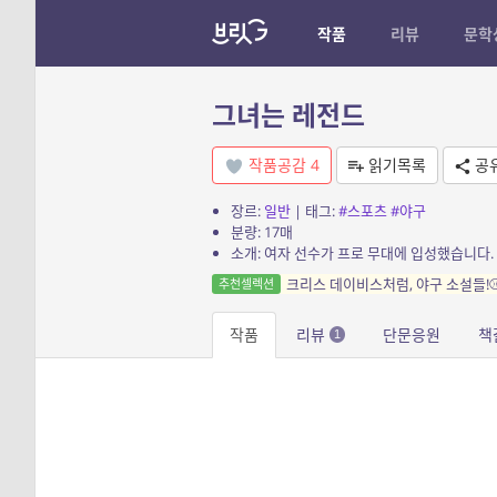
작품
리뷰
문학
그녀는 레전드
작품공감
4
읽기목록
공
장르:
일반
| 태그:
#스포츠
#야구
분량: 17매
소개: 여자 선수가 프로 무대에 입성했습니다.
크리스 데이비스처럼, 야구 소설들!
추천셀렉션
작품
리뷰
단문응원
책
1