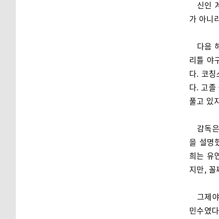
신인 
가 아니라
다음 
리틀 야
다. 코
다. 고졸
풀고 있
감독은
을 설명
희는 유
지만, 꼴
그제야
민수였다