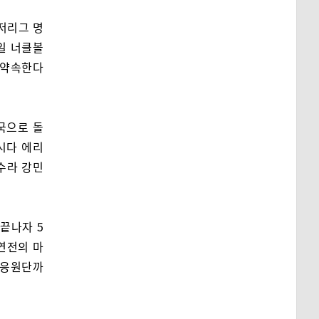
저리그 명
일 너클볼
 약속한다
국으로 돌
시다 에리
수라 강민
끝나자 5
연전의 마
 응원단까