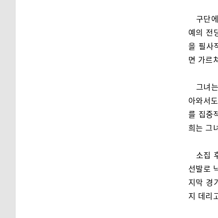
구단에
예의 전
을 필사
면 가르
그녀는
아와서도
를 집중
희는 그
소집 
선발로 
지막 경
지 데리고