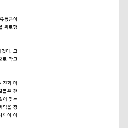
 유동근이
를 위로했
내졌다. 그
으로 막고
치진과 머
클볼은 괜
없어 맞는
 써먹을 정
 사람이 아