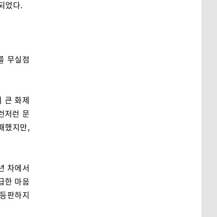
되었다.
를 무실점
 큰 화제
런저런 문
패했지만,
3년 차에서
급한 마음
 등판하지