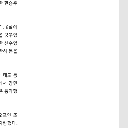
한 한승주
다. 8살에
을 꿈꾸었
한 선수였
나란히 몸을
 태도 등
에서 강민
은 통과했
오프인 조
자랑했다.