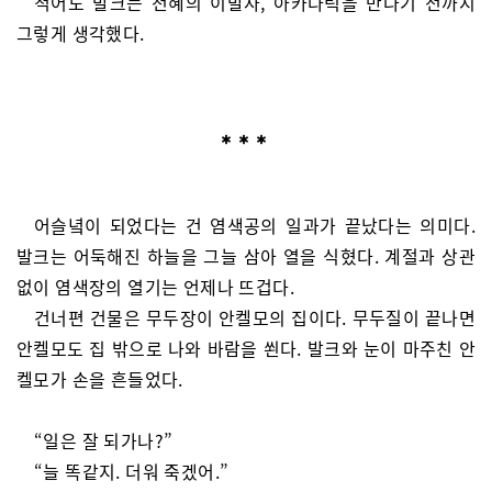
적어도 발크는 천혜의 이발사, 아카다릭을 만나기 전까지
그렇게 생각했다.
어슬녘이 되었다는 건 염색공의 일과가 끝났다는 의미다.
발크는 어둑해진 하늘을 그늘 삼아 열을 식혔다. 계절과 상관
없이 염색장의 열기는 언제나 뜨겁다.
건너편 건물은 무두장이 안켈모의 집이다. 무두질이 끝나면
안켈모도 집 밖으로 나와 바람을 쐰다. 발크와 눈이 마주친 안
켈모가 손을 흔들었다.
“일은 잘 되가나?”
“늘 똑같지. 더워 죽겠어.”