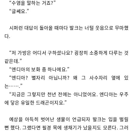
“수염을 말하는 거죠?”
“글쎄요.”
시퍼런 대답이 돌아올 때마다 발크는 너털 웃음으로 무마했
다.
“저 가방은 어디서 구하셨나요? 굉장히 소중하게 다루는 것
같은데.”
“엔디아의 보화 중 하나에요.”
“엔디아? 별자리 아닙니까? 왜 그 사수자리 옆에 있
는…….”
“지금은 그렇지만 천년 전에는 아니었어요. 엔디아는 우주
에 닿은 유일한 드래곤이지요.”
예상을 아득히 벗어난 생물이 언급되자 발크는 입을 벌릴
뻔 했다. 그랬다면 필경 목에 생채기가 났을지도 모른다. 그러