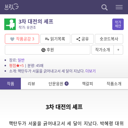
3차 대전의 셰프
작가
제안
작가: 유권조
작품공감
3
읽기목록
공유
숏코드복사
후원
작가소개
+
장르:
일반
평점
×5
| 분량: 45매
소개: 핵탄두가 서울을 긁어내고서 세 달이 지났다.
더보기
작품
리뷰
단문응원
책갈피
작품소개
4
3차 대전의 셰프
핵탄두가 서울을 긁어내고서 세 달이 지났다. 박혜령 대위