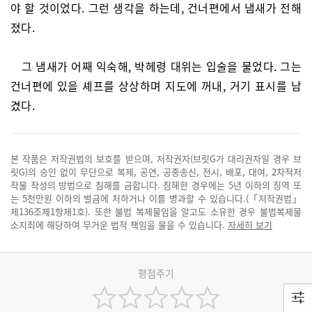
야 할 것이었다. 그런 생각을 하는데, 건너편에서 냄새가 전해
졌다.
그 냄새가 어째 익숙해, 박헤령 대위는 입술을 물었다. 그는
건너편에 있을 셰프를 상상하며 지도에 꺼내, 거기 표시를 남
겼다.
본 작품은 저작권법의 보호를 받으며, 저작권자(브릿G가 대리권자일 경우 브
릿G)의 승인 없이 무단으로 복제, 공연, 공중송신, 전시, 배포, 대여, 2차적저
작물 작성의 방법으로 침해를 금합니다. 침해한 경우에는 5년 이하의 징역 또
는 5천만원 이하의 벌금에 처하거나 이를 병과할 수 있습니다.(「저작권법」
제136조제1항제1호). 또한 불법 복제물임을 알고도 소유한 경우 불법복제물
소지죄에 해당하여 무거운 법적 책임을 물을 수 있습니다.
자세히 보기
평점주기