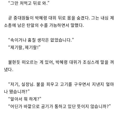
“그만 처먹고 뒤로 와.”
곧 중대원들이 박혜령 대위 뒤로 몸을 숨겼다. 그는 내심 제
소총에 남은 탄알의 수를 가늠하면서 말했다.
“속이거나 훔칠 생각은 없었습니다.”
“제기랄, 제기랄!”
불현듯 떠오르는 게 있어, 박혜령 대위가 조심스레 말을 꺼
냈다.
“저기, 실장님. 불을 피우고 고기를 구우면서 지낸지 얼마
나 됐습니까?”
“알아서 뭐 하게?”
“어딘가 바깥으로 공기가 통하고 있단 뜻이지 않습니까?”