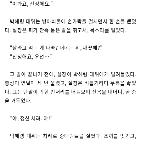
“이봐요, 진정해요.”
박혜령 대위는 방아쇠울에 손가락을 걸치면서 한 손을 뻗었
다. 실장은 피가 잔뜩 묻은 칼을 쥐고서, 목소리를 떨었다.
“살라고 먹는 게 나빠? 너네는 뭐, 깨끗해?”
“진정해요, 우선…”
그 말이 끝나기 전에, 실장이 박혜령 대위에게 달려들었다.
총성이 연달아 세 번 울렸고, 실장은 비틀거리다 무릎을 꿇었
다. 그는 탄알이 박힌 언저리를 더듬으며 신음을 내더니, 곧 숨
을 거두었다.
“야, 정신 차려. 야!”
박헤령 대위는 차례로 중대원들을 살폈다. 조끼를 벗기고,