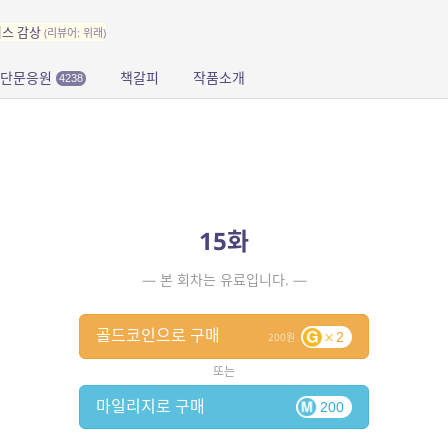
이스 감상
(리뷰어: 위래)
단문응원
책갈피
작품소개
4238
15화
— 본 회차는 유료입니다. —
골드코인으로 구매
2
200
또는
마일리지로 구매
200