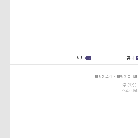
회차
공지
62
브릿G 소개
·
브릿G 둘러보
(주)민음인
주소: 서울