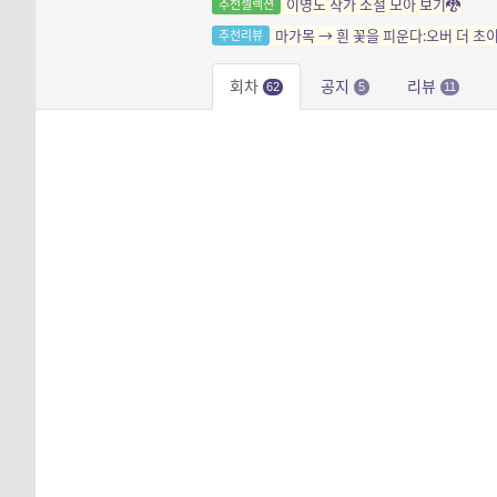
이영도 작가 소설 모아 보기🐉
추천셀렉션
마가목 → 흰 꽃을 피운다:오버 더 초
추천리뷰
회차
공지
리뷰
62
5
11