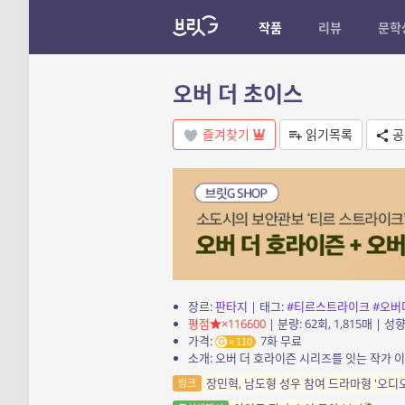
작품
리뷰
문학
오버 더 초이스
즐겨찾기
읽기목록
공
장르:
판타지
| 태그:
#티르스트라이크
#오버
평점
×116600
| 분량: 62회, 1,815매 | 성향
가격:
7화 무료
110
소개: 오버 더 호라이즌 시리즈를 잇는 작가 
장민혁, 남도형 성우 참여 드라마형 '오디오
링크