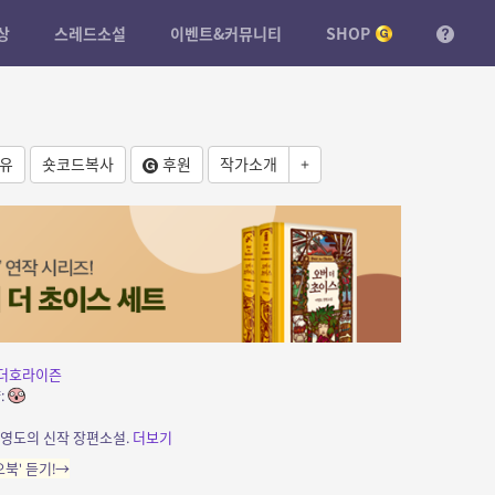
상
스레드소설
이벤트&커뮤니티
SHOP
유
숏코드복사
후원
작가소개
+
더호라이즌
:
이영도의 신작 장편소설.
더보기
북' 듣기!→