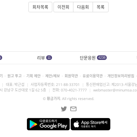
회차목록
이전회
다음회
목록
리뷰
단문응원
5
11
4238
기
·
원고 투고
·
기획 제안
·
제안/제보
·
회원약관
·
유료이용약관
·
개인정보처리방침
·
|
대표: 박근섭
|
사업자등록번호: 211-88-33701
|
통신판매업신고: 제2013-서울강남
시 강남구 도산대로 1길 62 5층
|
전화: 070-4021-7777
|
webmaster@minumsa.c
©
황금가지
. All rights reserved.