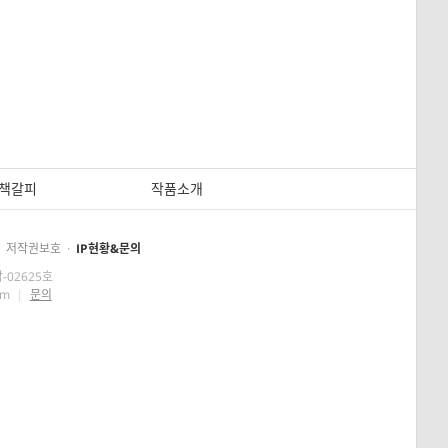
책갈피
작품소개
저작권보호
·
IP현황&문의
-02625호
om
|
문의