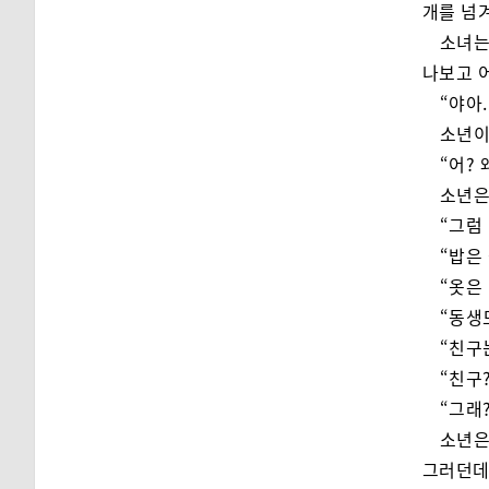
개를 넘겨
소녀는
나보고 어
“야아.
소년이
“어? 
소년은
“그럼
“밥은
“옷은
“동생
“친구
“친구?
“그래?
소년은
그러던데.