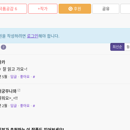
작품공감
6
+작가
후원
공유
원을 작성하려면
로그인
해야 합니다.
원
최신순
등
2
나카
 잘 읽고 가요~!
년 5월
·
답글
·
좋아요
·
#
거궁무나꽈
워요>_<!!
년 2월
·
답글
·
좋아요
·
#
집부가 추천하는 이 작품도 읽어보세요!