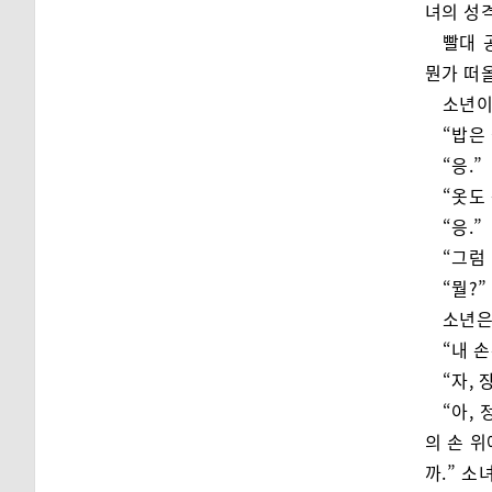
녀의 성
빨대 
뭔가 떠
소년이
“밥은
“응.”
“옷도
“응.”
“그럼
“뭘?”
소년은
“내 
“자, 
“아,
의 손 
까.” 소