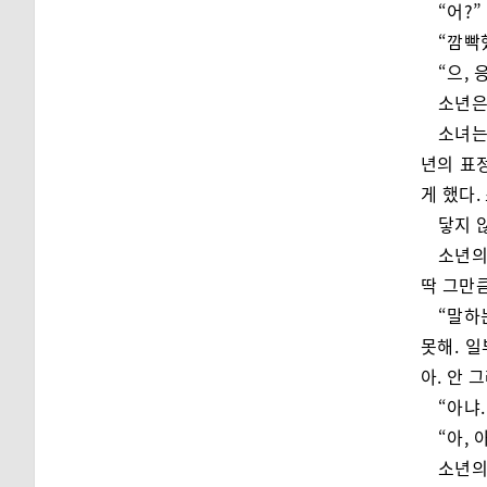
“어?”
“깜빡
“으, 
소년은
소녀는
년의 표
게 했다
닿지 
소년의
딱 그만
“말하
못해. 
아. 안 
“아냐.
“아, 
소년의