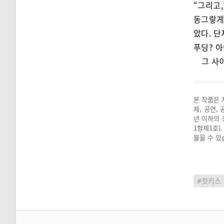
“그리고,
동그랗게 
았다. 단
푸딩? 아
그 사
본 작품은 
제, 공연,
년 이하의 
1항제1호)
물을 수 있
#첫키스