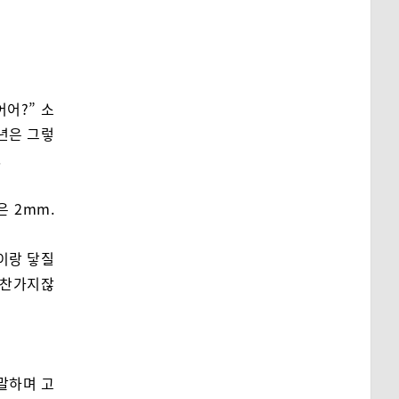
어어?” 소
년은 그렇
.
 2mm.
이랑 닿질
마찬가지잖
 말하며 고