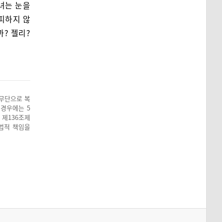
소녀는 눈을
 피하지 않
까? 젤리?
 무단으로 복
 경우에는 5
 제136조제
 법적 책임을