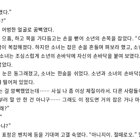
했다.”
응?”
 어벙한 얼굴로 꿈뻑였다.
 으흠, 하고 목을 가다듬고는 손을 뻗어 소년의 손목을 잡았다. “
정이 복잡해졌다. 하지만 소녀는 잡은 손을 흔들며 펴보라 했고, 소
. 소녀는 조심스럽게 소년의 손바닥에 자신의 손바닥을 붙여 보였다
않았다.
 눈은 동그래졌고, 소녀는 한숨을 쉬었다. 소년과 소녀의 손바닥은
큼 떨어져 있었다.
는 걸 깜빡했었는데…… 사실 나 좀 이상 체질이라서. 다른 사람들
일부러 말 안 한 건 아니구…… 그래도 이 정도면 거의 잡은 거나 
그래?”
”
아냐?”
 표정은 벤치에 등을 기대며 고갤 숙였다. “아니지이. 절때로오.”