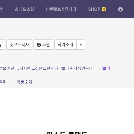
상
스레드소설
이벤트&커뮤니티
SHOP
유
숏코드복사
후원
작가소개
+
 잡으려 한다. 하지만 그것은 소년의 생각보다 쉽지 않았는데……
더보기
갈피
작품소개