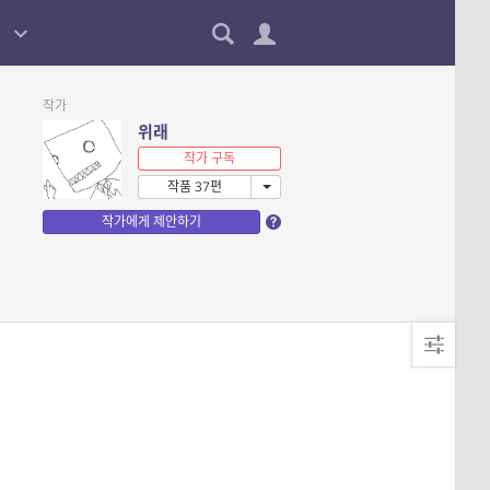
작가
위래
작가 구독
작품 37편
작가에게 제안하기