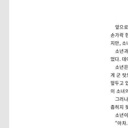
앞으로
손가락 
지만, 
소년과
었다. 데
소년은
게 군 
앞두고 있
이 소녀의
그러나
좁히지 
소년이
“아차.