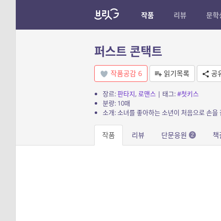
작품
리뷰
문학
퍼스트 콘택트
작품공감
6
읽기목록
공
장르:
판타지
,
로맨스
| 태그:
#첫키스
분량: 10매
소개: 소녀를 좋아하는 소년이 처음으로 손을
작품
리뷰
단문응원
책
2