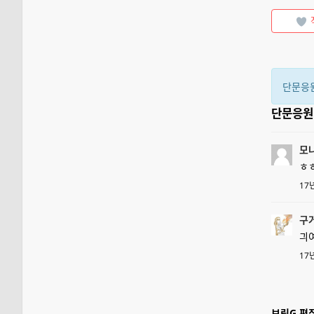
단문응
단문응
모
ㅎㅎ
17
구
긔여
17
브릿G 편