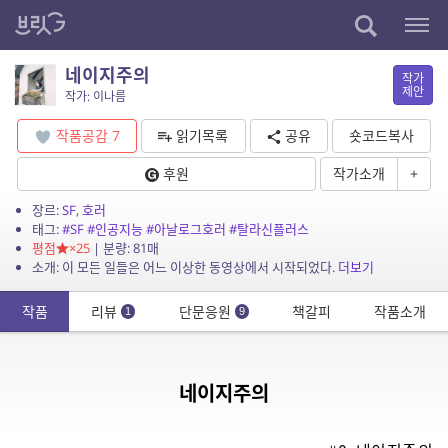
네이지주의
작가
제안
작가: 이나름
작품공감
7
읽기목록
공유
숏코드복사
후원
작가소개
+
장르:
SF
,
호러
태그:
#SF
#인공지능
#아날로그호러
#탈라신플러스
평점
×25
| 분량: 81매
소개: 이 모든 일들은 어느 이상한 동영상에서 시작되었다.
더보기
작품
리뷰
단문응원
책갈피
작품소개
1
9
네이지주의