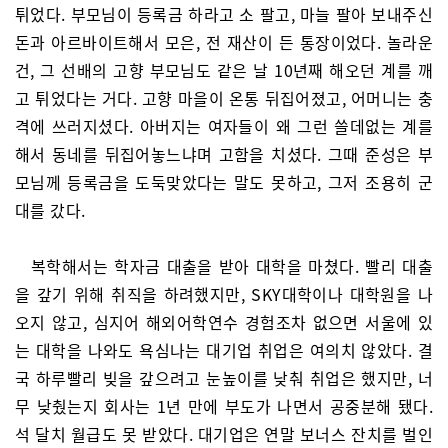
튀었다. 부모님이 등록금 하라고 소 팔고, 마늘 팔아 보내주신
돈과 아르바이트해서 모은, 전 재산이 든 통장이었다. 놀라운
건, 그 선배의 고향 부모님도 같은 날 10년째 해오던 계를 깨
고 튀었다는 거다. 고향 마을이 온통 뒤집어졌고, 어머니는 충
격에 쓰러지셨다. 아버지는 여자들이 왜 그런 쓸데없는 계를
해서 동네를 뒤집어놓느냐며 고함을 치셨다. 그때 준성은 부
모님께 등록금을 도둑맞았다는 말도 못하고, 그저 조용히 군
대를 갔다.
복학해서는 학자금 대출을 받아 대학을 마쳤다. 빨리 대출
을 갚기 위해 취직을 하려했지만, SKY대학이나 대학원을 나
오지 않고, 심지어 해외어학연수 경험조차 없으면 서울에 있
는 대학을 나와도 욕심나는 대기업 취업은 여의치 않았다. 결
국 하루빨리 빚을 갚으려고 눈높이를 낮춰 취업은 했지만, 너
무 낮췄는지 회사는 1년 만에 부도가 나면서 공중분해 됐다.
석 달치 월급도 못 받았다. 대기업은 연말 보너스 잔치를 벌인