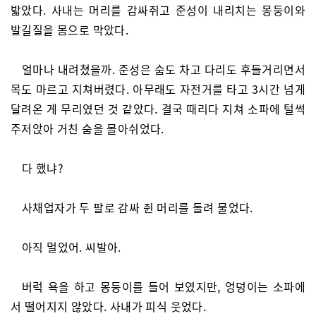
밟았다. 사내는 머리를 감싸쥐고 준성이 내리치는 몽둥이와
발길질을 몸으로 막았다.
얼마나 내려쳤을까. 준성은 숨도 차고 다리도 후들거리면서
목도 마르고 지쳐버렸다. 아무래도 자전거를 타고 3시간 넘게
달려온 게 무리였던 것 같았다. 결국 때리다 지쳐 소파에 털썩
주저앉아 거친 숨을 몰아쉬었다.
다 했냐?
사채업자가 두 팔로 감싸 쥔 머리를 돌려 물었다.
아직 멀었어. 씨발아.
버럭 욕을 하고 몽둥이를 들어 보였지만, 엉덩이는 소파에
서 떨어지지 않았다. 사내가 피식 웃었다.