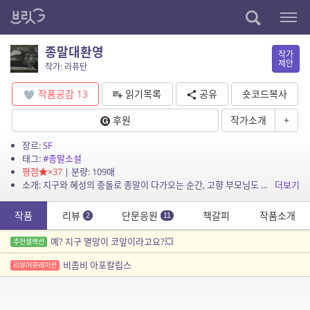
종말대환영
작가
제안
작가: 라퓨탄
작품공감
13
읽기목록
공유
숏코드복사
후원
작가소개
+
장르:
SF
태그:
#종말소설
평점
×37
| 분량: 109매
소개: 지구와 혜성의 충돌로 종말이 다가오는 순간, 고향 부모님도 못 찾아 뵙고 혼자 종말을 기다리는 삼포세대 준성에게 대출업자의 전화가 걸려온다.
더보기
작품
리뷰
단문응원
책갈피
작품소개
2
11
예? 지구 멸망이 코앞이라고요?💥
추천셀렉션
비좀비 아포칼립스
리뷰어큐레이션