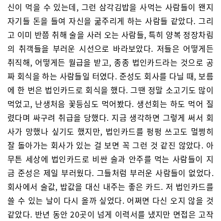
신이 먹을 수 있는데, 그런 삼각김밥을 사먹는 사람들이 왠지
자기들 돈을 들여 자신을 굶주리게 하는 사람들 같았다. 그리
고 이미 반쯤 취해 술을 사러 오는 사람들, 특히 양복 정장차림
의 취객들을 부러운 시선으로 바라보았다. 저들은 어떻게든
취직해, 어떻게든 월급을 받고, 종종 법인카드라는 것으로 공
짜 회식을 하는 사람들일 터였다. 준성도 회사를 다닐 때, 보름
에 한 번은 법인카드로 회식을 했다. 그땐 정말 소고기도 많이
먹었고, 난생처음 꽃등심도 먹어봤다. 생선회는 하도 먹어 질
렸다며 싸구려 취급을 당했다. 지금 생각하면 그렇게 써서 회
사가 망했나 싶기도 했지만, 법인카드를 펑펑 쓰고도 멀쩡히
잘 돌아가는 회사가 있는 걸 보면 꼭 그런 것 같진 않았다. 아
무튼 세상에 법인카드로 비싼 술과 안주를 먹는 사람들이 지
금 준성은 제일 부러웠다. 그들처럼 부러운 사람들이 없었다.
회사에서 술값, 밥값을 대신 내주는 좋은 카드. 저 법인카드를
쓸 수 있는 날이 다시 올까 싶었다. 어쩌면 다신 오지 않을 것
같았다. 반년 동안 20곳이 넘게 이력서를 냈지만 면접은 고작