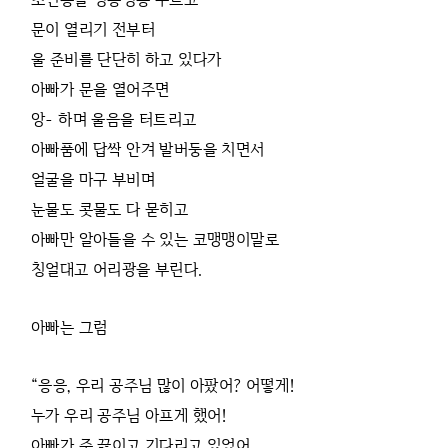
문이 열리기 전부터
울 준비를 단단히 하고 있다가
아빠가 문을 열어주면
앙- 하며 울음을 터트리고
아빠품에 답싹 안겨 발버둥을 치면서
얼굴을 마구 부비며
눈물도 콧물도 다 묻히고
아빠만 알아들을 수 있는 코맹맹이말로
칭얼대고 어리광을 부린다.
아빠는 그럼
“응응, 우리 공주님 많이 아팠어? 어떻게!
누가 우리 공주님 아프게 했어!
아빠가 죽 끓이고 기다리고 있었어.