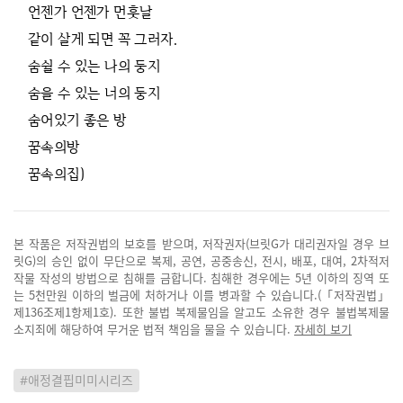
언젠가 언젠가 먼훗날
같이 살게 되면 꼭 그러자.
숨쉴 수 있는 나의 둥지
숨을 수 있는 너의 둥지
숨어있기 좋은 방
꿈속의방
꿈속의집)
본 작품은 저작권법의 보호를 받으며, 저작권자(브릿G가 대리권자일 경우 브
릿G)의 승인 없이 무단으로 복제, 공연, 공중송신, 전시, 배포, 대여, 2차적저
작물 작성의 방법으로 침해를 금합니다. 침해한 경우에는 5년 이하의 징역 또
는 5천만원 이하의 벌금에 처하거나 이를 병과할 수 있습니다.(「저작권법」
제136조제1항제1호). 또한 불법 복제물임을 알고도 소유한 경우 불법복제물
소지죄에 해당하여 무거운 법적 책임을 물을 수 있습니다.
자세히 보기
#애정결핍미미시리즈