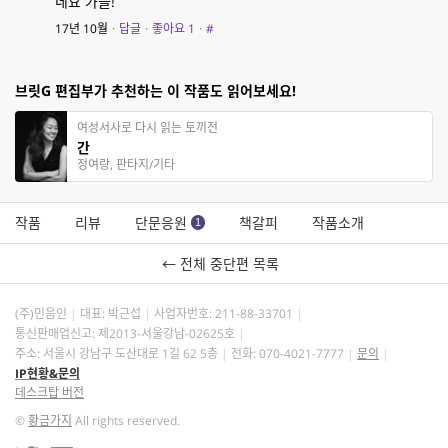
네요 가을!
17년 10월
·
답글
·
좋아요
1
·
#
브릿G 편집부가 추천하는 이 작품도 읽어보세요!
여성서사로 다시 읽는 토끼전
간
정여랑, 판타지/기타
작품
리뷰
단문응원
책갈피
작품소개
1
← 전체 중단편 목록
(주)민음인
대표: 박근섭
사업자번호:
211-88-33701
통신판매업신고: 제2013-서울강남-02625호
주소: 서울시 강남구 도산대로 1길 62 5층
전화: 070-4021-7777
문의
IP현황&문의
데스크탑 버전
©
황금가지
All rights reserved.