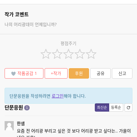
작가 코멘트
나의 어리광데이 언제입니까?
평점주기
작품공감
1
+작가
후원
공유
신고
단문응원을 작성하려면
로그인
해야 합니다.
단문응원
최신순
등록순
1
한샘
요즘 전 어리광 부리고 싶은 것 보다 어리광 받고 싶다는.. 가을이