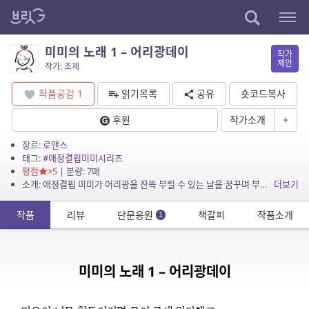
미미의 노래 1 – 어리광데이
작가
제안
작가: 조제
작품공감
1
읽기목록
공유
숏코드복사
후원
작가소개
+
장르:
로맨스
태그:
#애정결핍미미시리즈
평점
×5
| 분량: 7매
소개: 애정결핍 미미가 어리광을 잔뜩 부릴 수 있는 날을 꿈꾸며 부르는 노래 혹은 시
더보기
작품
리뷰
단문응원
책갈피
작품소개
1
미미의 노래 1 – 어리광데이