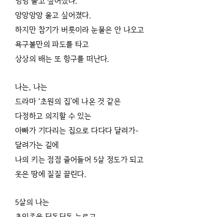
잉잉 울고 싶어졌다.
앙앙앙앙 울고 싶어졌다.
하지만 참기가 버릇이라 눈물은 안 나오고
욕구불만의 파도를 타고
상상의 배는 또 항구를 떠난다.
나는, 나는
드라마 ‘초원의 집’에 나온 것 같은
다정하고 의지할 수 있는
아빠가 기다리는 집으로 다다다 달려가-
달려가는 길에
나의 키는 점점 줄어들어 5살 정도가 되고
옷은 땅에 질질 끌린다.
5살의 나는
초인종을 딩동딩동 누르고