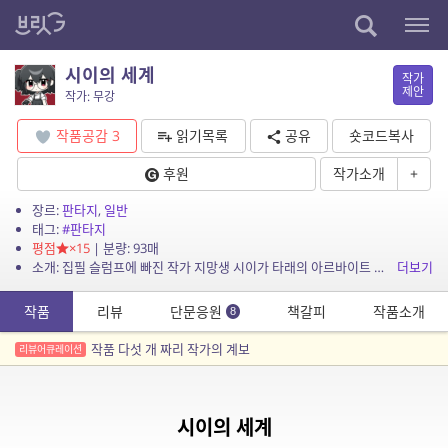
시이의 세계
작가
제안
작가: 무강
작품공감
3
읽기목록
공유
숏코드복사
후원
작가소개
+
장르:
판타지
,
일반
태그:
#판타지
평점
×15
| 분량: 93매
소개: 집필 슬럼프에 빠진 작가 지망생 시이가 타래의 아르바이트 제의를 받으면서 새로운 발견을 하게 된다. (3월 말쯤에 삭제했던 원고의 재업입니다.)
더보기
작품
리뷰
단문응원
책갈피
작품소개
8
작품 다섯 개 짜리 작가의 계보
리뷰어큐레이션
시이의 세계