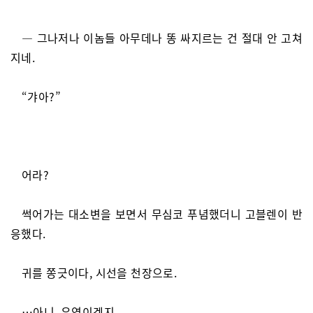
― 그나저나 이놈들 아무데나 똥 싸지르는 건 절대 안 고쳐
지네.
“갸아?”
어라?
썩어가는 대소변을 보면서 무심코 푸념했더니 고블렌이 반
응했다.
귀를 쫑긋이다, 시선을 천장으로.
…아니, 우연이겠지.