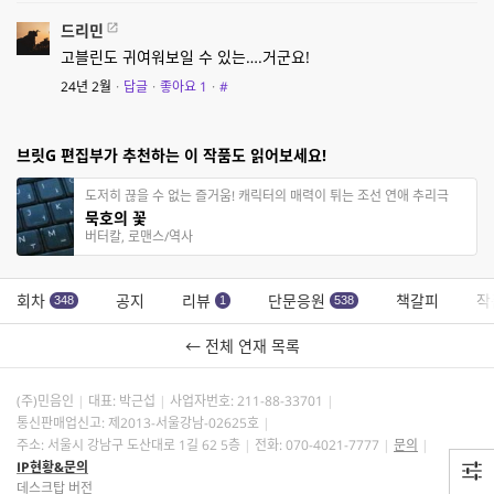
드리민
고블린도 귀여워보일 수 있는….거군요!
24년 2월
·
답글
·
좋아요
1
·
#
브릿G 편집부가 추천하는 이 작품도 읽어보세요!
도저히 끊을 수 없는 즐거움! 캐릭터의 매력이 튀는 조선 연애 추리극
묵호의 꽃
버터칼, 로맨스/역사
회차
공지
리뷰
단문응원
책갈피
작
348
1
538
← 전체 연재 목록
(주)민음인
대표: 박근섭
사업자번호:
211-88-33701
통신판매업신고: 제2013-서울강남-02625호
주소: 서울시 강남구 도산대로 1길 62 5층
전화: 070-4021-7777
문의
IP현황&문의
데스크탑 버전