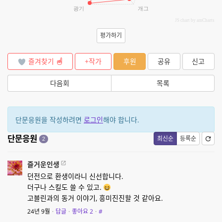
광기
개그
JS chart by amCharts
평가하기
즐겨찾기
+작가
후원
공유
신고
다음회
목록
단문응원을 작성하려면
로그인
해야 합니다.
단문응원
최신순
등록순
2
즐거운인생
던전으로 환생이라니 신선합니다.
더구나 스킬도 쓸 수 있고.
고블린과의 동거 이야기, 흥미진진할 것 같아요.
24년 9월
·
답글
·
좋아요
2
·
#