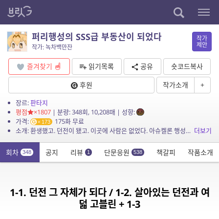
퍼리행성의 SSS급 부동산이 되었다
작가
제안
작가: 녹차백만잔
즐겨찾기
읽기목록
공유
숏코드복사
후원
작가소개
+
장르:
판타지
평점
×1807
| 분량: 348회, 10,208매 | 성향:
가격:
175화 무료
173
소개: 환생했고. 던전이 됐고. 이곳에 사람은 없었다. 아슈켈론 행성의 모든 지적 생물은 수인이거나 마물. 그리고 신령. 황무지의 사악한 신령 아사르다의 흉계가 도사리는 가운데. 신령 디...
더보기
회차
공지
리뷰
단문응원
책갈피
작품소개
348
1
538
1-1. 던전 그 자체가 되다 / 1-2. 살아있는 던전과 여
덟 고블린 + 1-3