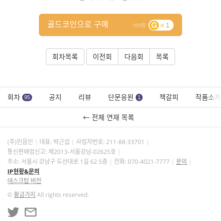
골드코인으로 구매
1
100
회차목록
이전회
다음회
목록
회차
공지
리뷰
단문응원
책갈피
작품소개
95
1
← 전체 연재 목록
(주)민음인
대표: 박근섭
사업자번호:
211-88-33701
통신판매업신고: 제2013-서울강남-02625호
주소: 서울시 강남구 도산대로 1길 62 5층
전화: 070-4021-7777
문의
IP현황&문의
데스크탑 버전
©
황금가지
All rights reserved.