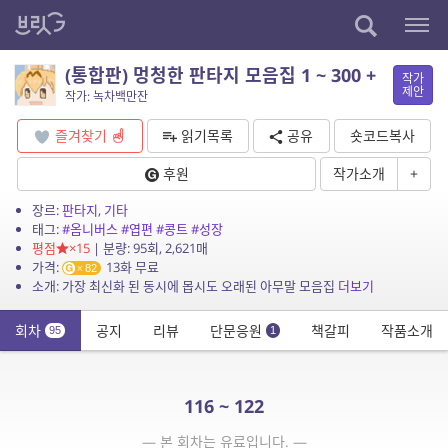
(통합판) 멍청한 판타지 모음집 1 ~ 300 +
작가
제안
작가: 녹차백만잔
즐겨찾기
읽기목록
공유
숏코드복사
후원
작가소개
+
장르:
판타지
,
기타
태그:
#옴니버스
#엽편
#콩트
#성장
평점
×15
| 분량: 95회, 2,621매
가격:
13화 무료
82
소개: 가장 최신화 된 동시에 몹시도 오래된 아무말 모음집
더보기
회차
공지
리뷰
단문응원
책갈피
작품소개
95
1
116 ~ 122
— 본 회차는 유료입니다. —