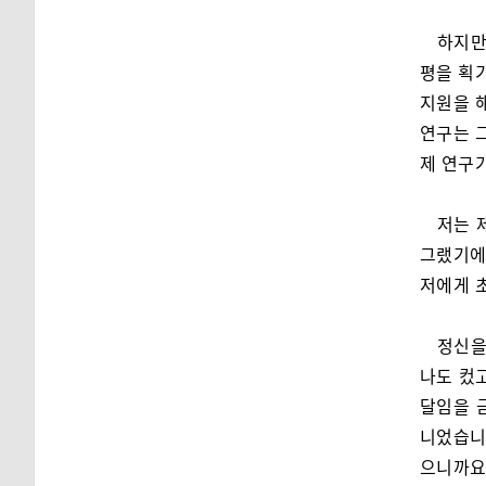
하지만
평을 획
지원을 
연구는 
제 연구
저는 
그랬기에
저에게 
정신을
나도 컸
달임을 
니었습니
으니까요