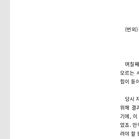
(번외
며칠째
모르는 
힘이 돋
당시 
위해 결
기에, 
었죠. 
려야 할