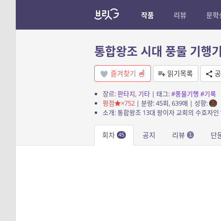
작품
리뷰
문학
통합왕조 시대 풍물 기행
즐겨찾기
읽기목록
공
장르:
판타지
,
기타
| 태그:
#풍물기행
#기록
평점
×752
| 분량: 45회, 639매 | 성향:
회차
공지
리뷰
단
45
1