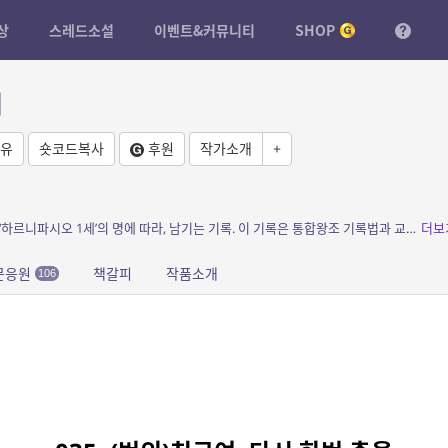
상
스레드소설
이벤트&커뮤니티
SHOP
기
유
숏코드복사
후원
작가소개
+
소개: 통합왕조 13대 왕이자 교회의 수호자인 ‘하르니파시오 1세’의 명에 따라, 남기는 기록. 이 기록은 통합왕조 기록법과 교회법에 따라 보호받는다. 그러니 두려워 말고 모든 것을 진실...
더보
문응원
책갈피
작품소개
106