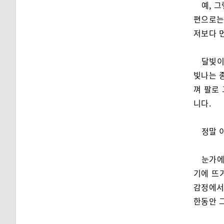
예, 
편으로는 
저보다 
달빛이
빛나는 
껴 팔로
니다.
정말 
눈가에
기에 뜨
감정에서 
한동안 