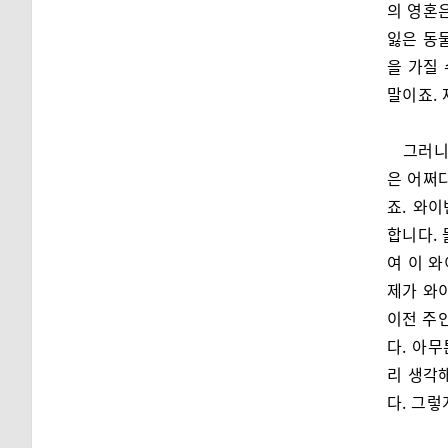
의 영혼
잃은 동
을 가질 
말이죠.
​그러
은 어쩌
죠. 와
합니다.
여 이 
제가 와
이전 주
다. 아무
리 생각
다. 그