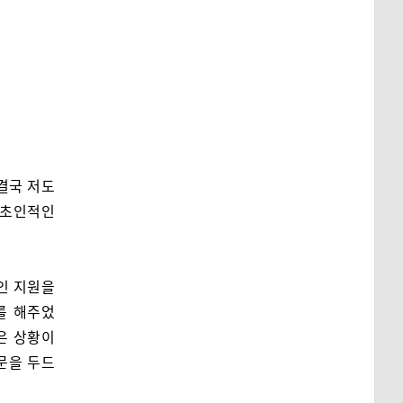
결국 저도
 초인적인
인 지원을
를 해주었
은 상황이
문을 두드