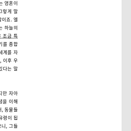
는 영혼이
그렇게 말
말이죠. 엘
는 하늘의
 조금 특
기를 종합
세계를 자
, 이후 우
있다는 말
지만 자아
개념을 이해
서, 동물들
 유령이 됩
으니, 그들