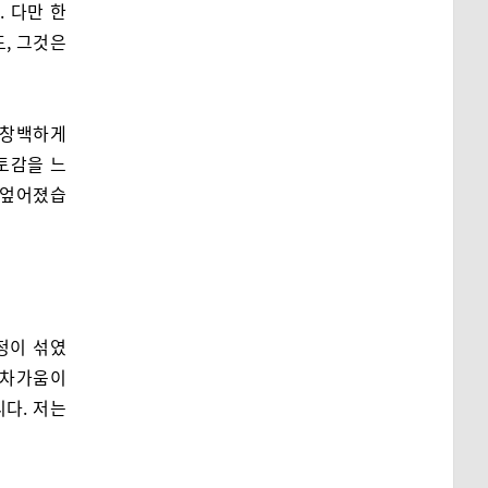
. 다만 한
도, 그것은
 창백하게
토감을 느
 엎어졌습
정이 섞였
 차가움이
니다. 저는