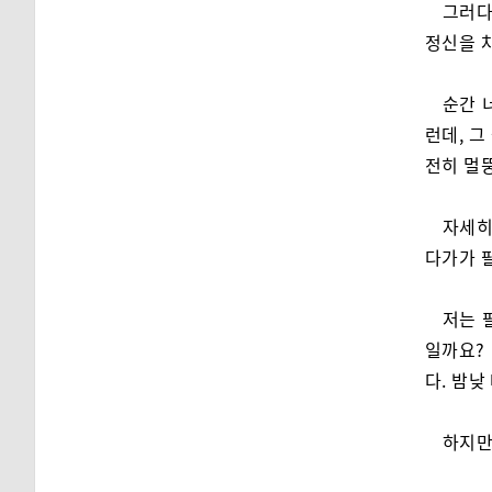
그러다
정신을 
순간 
런데, 
전히 멀
자세히
다가가 
저는 
일까요?
다. 밤낮
하지만