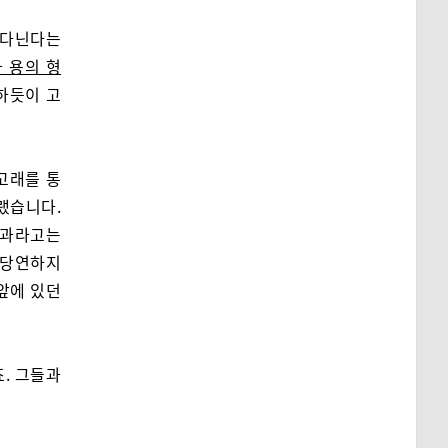
 다닌다는
 용의 형
하듯이 고
 고래를 통
랬습니다.
결과라고는
 당연하지
앞에 있던
. 그들과