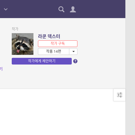
작가
라쿤 덱스터
작가 구독
작품 14편
작가에게 제안하기
기