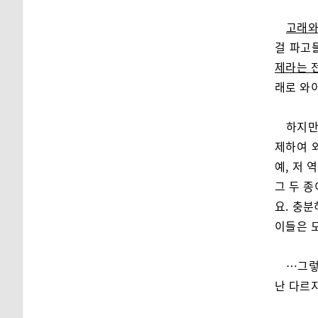
고래와
걸 파고
제라는 
래로 와
하지만
제하여 
예, 저
그 두 
요. 충
이들은 
…그렇
난 다르지