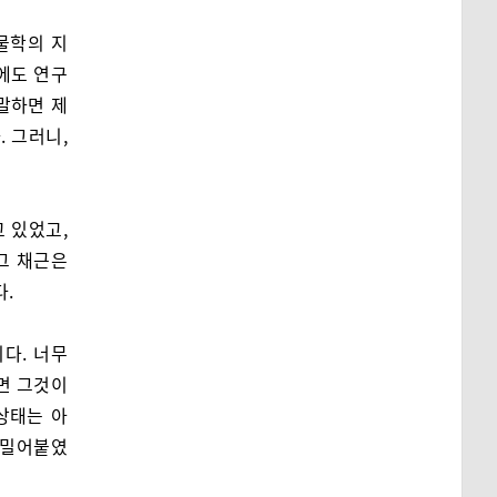
물학의 지
에도 연구
말하면 제
 그러니,
 있었고,
그 채근은
.
다. 너무
면 그것이
상태는 아
 밀어붙였