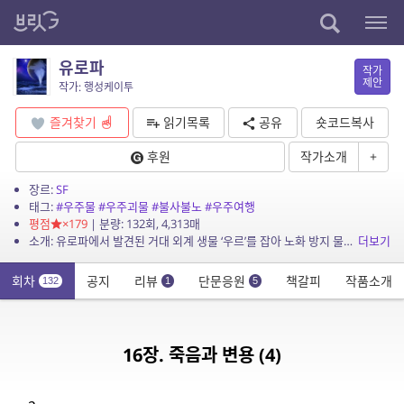
유로파
작가
제안
작가: 행성케이투
즐겨찾기
읽기목록
공유
숏코드복사
후원
작가소개
+
장르:
SF
태그:
#우주물
#우주괴물
#불사불노
#우주여행
평점
×179
| 분량: 132회, 4,313매
소개: 유로파에서 발견된 거대 외계 생물 ‘우르’를 잡아 노화 방지 물질인 유벤타를 만드는 인간. 그러나 어느날 우르가 더 이상 잡히지 않게 된다… ...
더보기
회차
공지
리뷰
단문응원
책갈피
작품소개
132
1
5
16장. 죽음과 변용 (4)