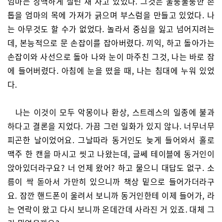
엄마는 창백하게 질린 채 자고 있었다. 그것은 울퉁불퉁한 손
톱을 엄마의 목에 가져가 긁으며 부스럼을 만들고 있었다. 나
는 아무것도 할 수가 없었다. 놀라서 중심을 잃고 넘어지려는
데, 본능적으로 문 손잡이를 잡아버렸다. 끼익, 하고 돌아가는
손잡이와 사선으로 돌아 나와 눈이 마주친 그것, 나는 바로 잠
에 들어버렸다. 아침에 눈을 떴을 때, 나는 침대에 누워 있었
다.
나는 이것이 모두 악몽이나 환상, 스트레스의 일종에 불과
하다고 결론을 지었다. 가끔 그런 일화가 있지 않나. 너무너무
피곤한 날이었어요. 그날따라 동거인도 늦게 들어와서 홀로
맥주 한 캔을 마시고 씻고 나왔는데, 글쎄 테이블에 동거인이
앉아있더라구요? 너 언제 왔어? 하고 물으니 대답도 없구. 소
름이 싹 돋아서 가만히 있으니까 책상 밑으로 들어가더라구
요. 잠깐 핸드폰이 울려서 보니까 동거인한테 이제 들어가, 라
는 연락이 왔고 다시 보니까 온데간데 사라진 거 있죠. 대체 그