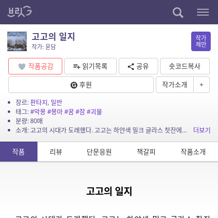
고고의 일지
작가
제안
작가: 윤담
작품공감
읽기목록
공유
숏코드복사
후원
작가소개
+
장르:
판타지
,
일반
태그:
#악몽
#몽마
#꿈
#잠
#괴물
분량: 80매
소개: 고고의 시대가 도래했다. 고고는 하얀색 밀크 글라스 찻잔에서 라떼에 각설탕이 떨어짐과 동시에 태어났다. 각설탕의 파동이 일렁인 순간, 아주 미세한 단맛이 커피에 스며들어 입을 어지...
더보기
작품
리뷰
단문응원
책갈피
작품소개
고고의 일지