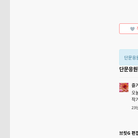
단문응
단문응
즐
오
작
23
브릿G 편