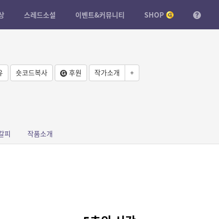
상
스레드소설
이벤트&커뮤니티
SHOP
유
숏코드복사
후원
작가소개
+
갈피
작품소개