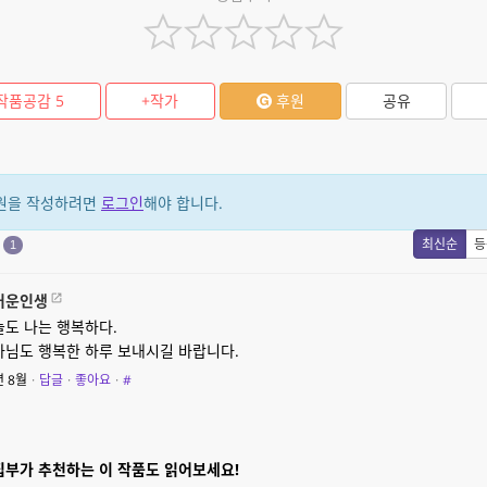
작품공감
5
+작가
후원
공유
원을 작성하려면
로그인
해야 합니다.
원
최신순
등
1
거운인생
늘도 나는 행복하다.
가님도 행복한 하루 보내시길 바랍니다.
년 8월
·
답글
·
좋아요
·
#
집부가 추천하는 이 작품도 읽어보세요!