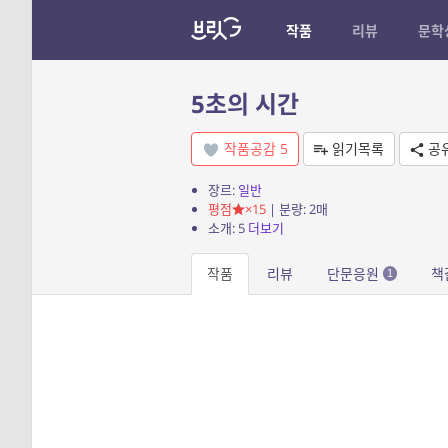
작품
리뷰
문학
5초의 시간
작품공감
5
읽기목록
공
장르:
일반
평점
×15
| 분량: 2매
소개: 5
더보기
작품
리뷰
단문응원
책
1