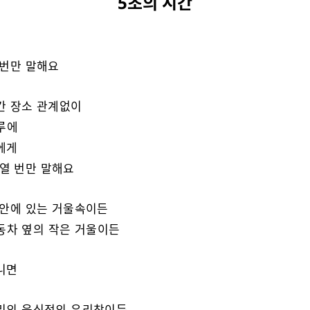
5초의 시간
번만 말해요
 장소 관계없이
에
에게
 번만 말해요
안에 있는 거울속이든
 옆의 작은 거울이든
니면
의 음식점의 유리창이든