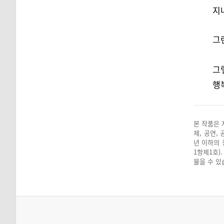
지나
그런
그
행복
본 작품은 
제, 공연,
년 이하의 
1항제1호)
물을 수 있