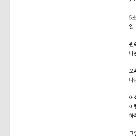
5초
열 번
왼쪽
나는 
오른
나는 
어색
이렇
하
그