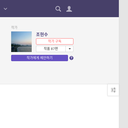
작가
조현수
작가 구독
작품 87편
작가에게 제안하기