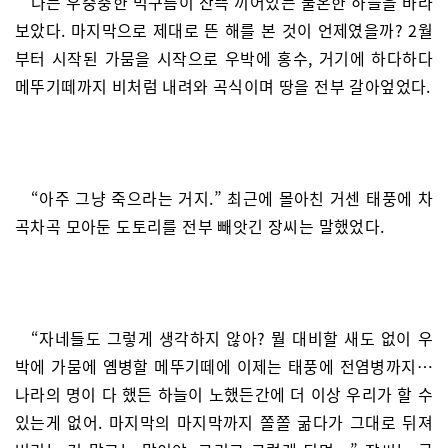
나는 우중충한 먹구름이 잔뜩 끼어있는 불온한 하늘을 바라
보았다. 마지막으로 제대로 뜬 해를 본 것이 언제였을까? 2월
부터 시작된 가뭄을 시작으로 우박에 홍수, 거기에 하다하다
메뚜기떼까지 비처럼 내려와 곡식이며 땅을 전부 갈아엎었다.
“아주 그냥 죽으라는 거지.” 최근에 몰아친 거센 태풍에 차
곡차곡 모아둔 도토리를 전부 빼앗긴 장씨는 말했었다.
“자네들도 그렇게 생각하지 않아? 뭘 대비할 새도 없이 우
박에 가뭄에 옘병할 메뚜기떼에 이제는 태풍에 전염병까지…
나라의 명이 다 했든 하늘이 노했든간에 더 이상 우리가 할 수
있는게 없어. 마지막의 마지막까지 쫄쫄 굶다가 그대로 뒤져