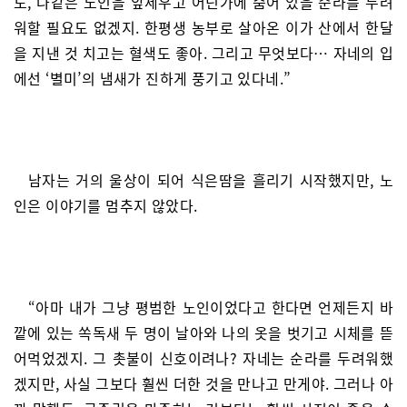
도, 나같은 노인을 앞세우고 어딘가에 숨어 있을 순라를 두려
워할 필요도 없겠지. 한평생 농부로 살아온 이가 산에서 한달
을 지낸 것 치고는 혈색도 좋아. 그리고 무엇보다… 자네의 입
에선 ‘별미’의 냄새가 진하게 풍기고 있다네.”
남자는 거의 울상이 되어 식은땀을 흘리기 시작했지만, 노
인은 이야기를 멈추지 않았다.
“아마 내가 그냥 평범한 노인이었다고 한다면 언제든지 바
깥에 있는 쏙독새 두 명이 날아와 나의 옷을 벗기고 시체를 뜯
어먹었겠지. 그 촛불이 신호이려나? 자네는 순라를 두려워했
겠지만, 사실 그보다 훨씬 더한 것을 만나고 만게야. 그러나 아