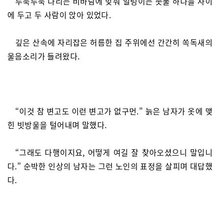
투둑투둑 나리는 비바람에 맞춰 일렁이는 촛불 하나를 사이
에 두고 두 사람이 앉아 있었다.
깊은 산속에 자리잡은 허름한 집 주위에선 간간히 쏙독새의
울음소리가 들려왔다.
“이것 참 변고도 이런 변고가 없구먼.” 늙은 남자가 옷에 맺
힌 빗방울을 털어내며 말했다.
“그래도 다행이지요, 어떻게 여길 잘 찾아오셨으니 말입니
다.” 순박한 인상의 남자는 그런 노인의 표정을 살피며 대답했
다.