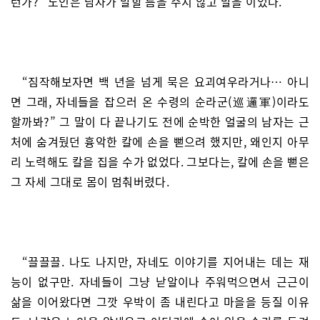
런가?” 노인은 남자가 말할 틈을 주지 않고 말을 이었다.
“짐작해보자면 백 년을 넘게 묵은 요괴여우라거나… 아니
면 그래, 자네들을 잡으러 온 수령의 순라군(巡邏軍)이라도
할까봐?” 그 말이 다 끝나기도 전에 순박한 얼굴의 남자는 근
처에 숨겨뒀던 흉악한 칼에 손을 뻗으려 했지만, 왜인지 아무
리 노력해도 칼을 집을 수가 없었다. 그보다는, 칼에 손을 뻗은
그 자세 그대로 몸이 멈춰버렸다.
“끌끌끌. 나도 나지만, 자네도 이야기를 지어내는 데는 재
능이 없구만. 자네들이 그냥 낟알이나 주워먹으면서 근근이
삶을 이어왔다면 그깟 우박이 좀 내린다고 마을을 등질 이유