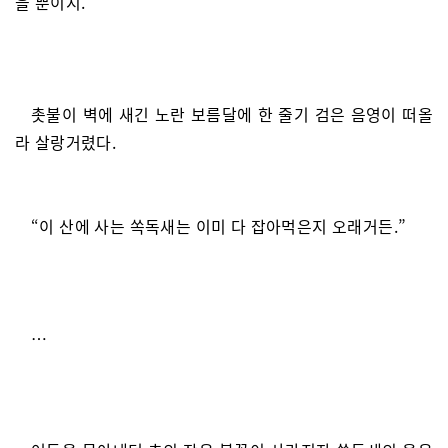
을 뿐이지.”
촛불이 벽에 새긴 노란 보름달에 한 줄기 검은 음영이 떠올
라 살랑거렸다.
“이 산에 사는 쏙독새는 이미 다 잡아먹은지 오래거든.”
…