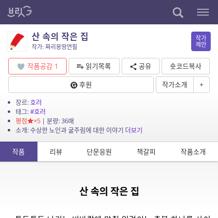
산 속의 작은 집
작가
제안
작가: 짜리몽땅연필
작품공감
1
읽기목록
공유
숏코드복사
후원
작가소개
+
장르:
호러
태그:
#호러
평점
×5
| 분량: 36매
소개: 수상한 노인과 굶주림에 대한 이야기
더보기
작품
리뷰
단문응원
책갈피
작품소개
산 속의 작은 집