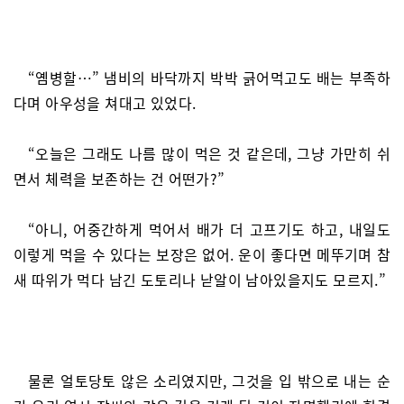
“옘병할…” 냄비의 바닥까지 박박 긁어먹고도 배는 부족하
다며 아우성을 쳐대고 있었다.
“오늘은 그래도 나름 많이 먹은 것 같은데, 그냥 가만히 쉬
면서 체력을 보존하는 건 어떤가?”
“아니, 어중간하게 먹어서 배가 더 고프기도 하고, 내일도
이렇게 먹을 수 있다는 보장은 없어. 운이 좋다면 메뚜기며 참
새 따위가 먹다 남긴 도토리나 낟알이 남아있을지도 모르지.”
물론 얼토당토 않은 소리였지만, 그것을 입 밖으로 내는 순