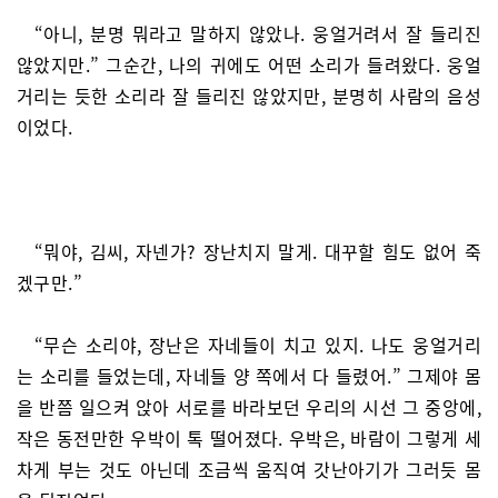
“아니, 분명 뭐라고 말하지 않았나. 웅얼거려서 잘 들리진
않았지만.” 그순간, 나의 귀에도 어떤 소리가 들려왔다. 웅얼
거리는 듯한 소리라 잘 들리진 않았지만, 분명히 사람의 음성
이었다.
“뭐야, 김씨, 자넨가? 장난치지 말게. 대꾸할 힘도 없어 죽
겠구만.”
“무슨 소리야, 장난은 자네들이 치고 있지. 나도 웅얼거리
는 소리를 들었는데, 자네들 양 쪽에서 다 들렸어.” 그제야 몸
을 반쯤 일으켜 앉아 서로를 바라보던 우리의 시선 그 중앙에,
작은 동전만한 우박이 톡 떨어졌다. 우박은, 바람이 그렇게 세
차게 부는 것도 아닌데 조금씩 움직여 갓난아기가 그러듯 몸