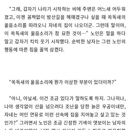
“그래, 갑자기 나리기 시작하는 비에 주변은 어느새 어두워
졌고, 이젠 꼼짝없이 밤산길을 헤매겠구나 싶을 때 쏙독새의
울음소리를 따라오니 자네의 집이 나오더군. 그런데 말이야,
이 쏙독새의 울음소리가 참 묘한 것이…” 노인은 말을 하다
말고 갑자기 킥킥 웃기 시작했다. 순박한 남자는 그런 노인의
행동에 마른 침을 꿀꺽 삼켰다.
“쏙독새의 울음소리에 뭔가 이상한 부분이 있더이까?”
“아니, 아닐세. 이건 조금 있다가 말하도록 하지. 그나저나,
나야 생각없이 산을 넘으려다 조난을 당한 늙은 우공이네만,
자네는 어인 연유로 이런 산속에 집을 지어놓고 살고 있는 것
인가?” 그러면서 노인은 조금 긴장한 기색이 엿보이는 남자의