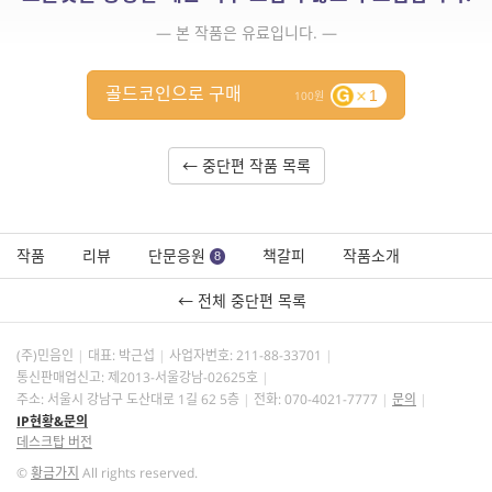
— 본 작품은 유료입니다. —
골드코인으로 구매
1
100
← 중단편 작품 목록
작품
리뷰
단문응원
책갈피
작품소개
8
← 전체 중단편 목록
(주)민음인
대표: 박근섭
사업자번호:
211-88-33701
통신판매업신고: 제2013-서울강남-02625호
주소: 서울시 강남구 도산대로 1길 62 5층
전화: 070-4021-7777
문의
IP현황&문의
데스크탑 버전
©
황금가지
All rights reserved.