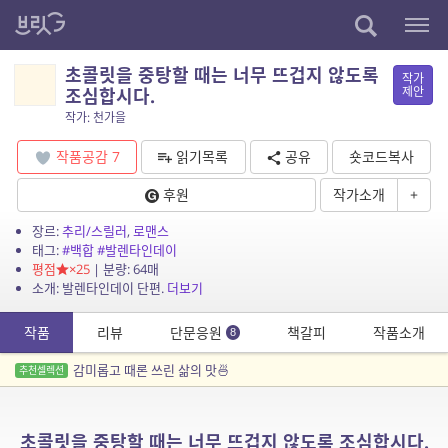
초콜릿을 중탕할 때는 너무 뜨겁지 않도록
작가
제안
조심합시다.
작가: 천가을
작품공감
7
읽기목록
공유
숏코드복사
후원
작가소개
+
장르:
추리/스릴러
,
로맨스
태그:
#백합
#발렌타인데이
평점
×25
| 분량: 64매
소개: 발렌타인데이 단편.
더보기
작품
리뷰
단문응원
책갈피
작품소개
8
감미롭고 때론 쓰린 삶의 맛🍜
추천셀렉션
초콜릿을 중탕할 때는 너무 뜨겁지 않도록 조심합시다.