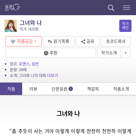
그녀와 나
작가
제안
작가: 네코짱
작품공감
1
읽기목록
공유
숏코드복사
후원
작가소개
+
장르:
로맨스
,
일반
분량: 28매
소개: 그녀와 나의 대화
더보기
작품
리뷰
단문응원
책갈피
작품소개
1
그녀와 나
“춤 추듯이 사는 거야 이렇게 이렇게 천천히 천천히 이렇게