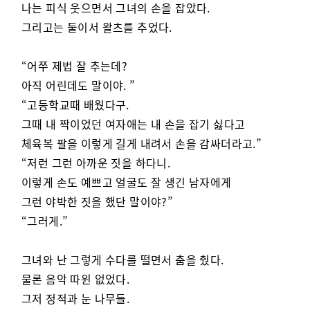
나는 피식 웃으면서 그녀의 손을 잡았다.
그리고는 둘이서 왈츠를 추었다.
“어쭈 제법 잘 추는데?
아직 어린데도 말이야. ”
“고등학교때 배웠다구.
그때 내 짝이었던 여자애는 내 손을 잡기 싫다고
체육복 팔을 이렇게 길게 내려서 손을 감싸더라고.”
“저런 그런 아까운 짓을 하다니.
이렇게 손도 예쁘고 얼굴도 잘 생긴 남자에게
그런 야박한 짓을 했단 말이야?”
“그러게.”
그녀와 난 그렇게 수다를 떨면서 춤을 췄다.
물론 음악 따윈 없었다.
그저 정적과 눈 나무들.