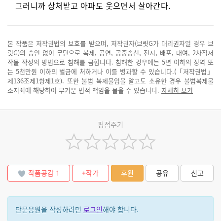
그러니까 상처받고 아파도 웃으면서 살아간다.
본 작품은 저작권법의 보호를 받으며, 저작권자(브릿G가 대리권자일 경우 브
릿G)의 승인 없이 무단으로 복제, 공연, 공중송신, 전시, 배포, 대여, 2차적저
작물 작성의 방법으로 침해를 금합니다. 침해한 경우에는 5년 이하의 징역 또
는 5천만원 이하의 벌금에 처하거나 이를 병과할 수 있습니다.(「저작권법」
제136조제1항제1호). 또한 불법 복제물임을 알고도 소유한 경우 불법복제물
소지죄에 해당하여 무거운 법적 책임을 물을 수 있습니다.
자세히 보기
평점주기
작품공감
1
+작가
후원
공유
신고
단문응원을 작성하려면
로그인
해야 합니다.