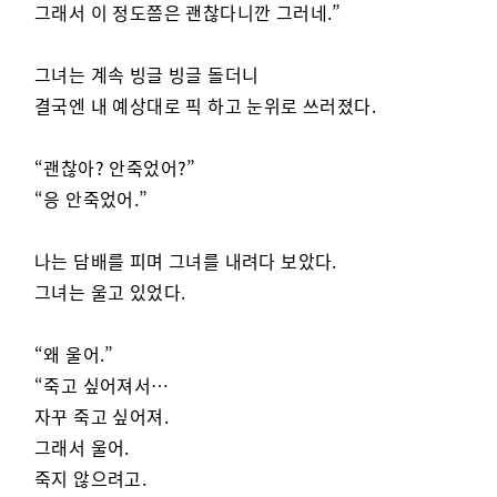
그래서 이 정도쯤은 괜찮다니깐 그러네.”
그녀는 계속 빙글 빙글 돌더니
결국엔 내 예상대로 픽 하고 눈위로 쓰러졌다.
“괜찮아? 안죽었어?”
“응 안죽었어.”
나는 담배를 피며 그녀를 내려다 보았다.
그녀는 울고 있었다.
“왜 울어.”
“죽고 싶어져서…
자꾸 죽고 싶어져.
그래서 울어.
죽지 않으려고.