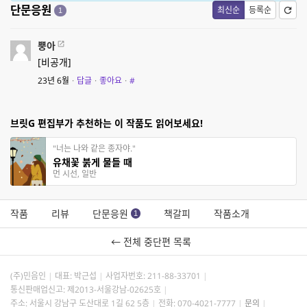
단문응원
최신순
등록순
1
뿡아
[비공개]
23년 6월
·
답글
·
좋아요
·
#
브릿G 편집부가 추천하는 이 작품도 읽어보세요!
"너는 나와 같은 종자야."
유채꽃 붉게 물들 때
먼 시선, 일반
작품
리뷰
단문응원
책갈피
작품소개
1
← 전체 중단편 목록
(주)민음인
대표: 박근섭
사업자번호:
211-88-33701
통신판매업신고: 제2013-서울강남-02625호
주소: 서울시 강남구 도산대로 1길 62 5층
전화: 070-4021-7777
문의