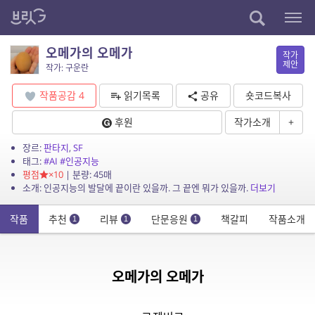
오메가의 오메가
작가
제안
작가: 구운란
작품공감
4
읽기목록
공유
숏코드복사
후원
작가소개
+
장르:
판타지
,
SF
태그:
#AI
#인공지능
평점
×10
| 분량: 45매
소개: 인공지능의 발달에 끝이란 있을까. 그 끝엔 뭐가 있을까.
더보기
작품
추천
리뷰
단문응원
책갈피
작품소개
1
1
1
오메가의 오메가