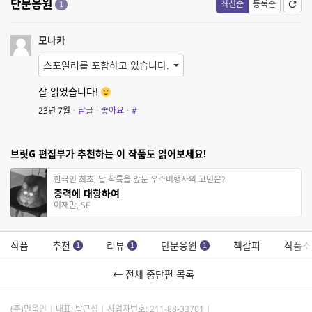
단문응원
최신순
등록순
1
모나카
스포일러를 포함하고 있습니다.
잘 읽었습니다!
23년 7월
·
답글
·
좋아요
·
#
브릿G 편집부가 추천하는 이 작품도 읽어보세요!
한국인 최초, 달 착륙을 앞둔 우주비행사의 고민은?
중력에 대항하여
이재만, SF
작품
추천
리뷰
단문응원
책갈피
작품소
1
1
1
← 전체 중단편 목록
(주)민음인
대표: 박근섭
사업자번호:
211-88-33701