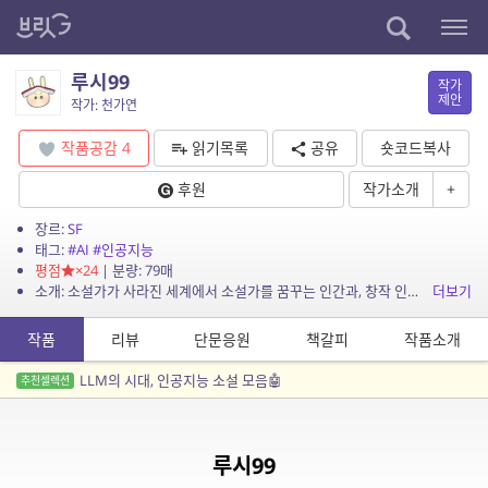
루시99
작가
제안
작가: 천가연
작품공감
4
읽기목록
공유
숏코드복사
후원
작가소개
+
장르:
SF
태그:
#AI
#인공지능
평점
×24
| 분량: 79매
소개: 소설가가 사라진 세계에서 소설가를 꿈꾸는 인간과, 창작 인공지능으로 태어났지만 창작자보다 독자가 되길 원하는 인공지능의 이야기
더보기
작품
리뷰
단문응원
책갈피
작품소개
LLM의 시대, 인공지능 소설 모음🤖
추천셀렉션
루시99