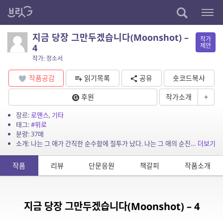
지금 당장 그만두겠습니다(Moonshot) –
작가
제안
4
작가: 정소서
작품공감
읽기목록
공유
숏코드복사
후원
작가소개
+
장르:
로맨스
,
기타
태그:
#위로
분량: 37매
소개: 나는 그 애가 간직한 순수함에 질투가 났다. 나는 그 애의 순진함에 짜증이 났다. 그래서 그 애를 엉망으로 만들어버리고 싶었다. 그 애를 만난 건 곰팡이가 옴팡지게 핀 초라한 ...
더보기
작품
리뷰
단문응원
책갈피
작품소개
지금 당장 그만두겠습니다(Moonshot) – 4