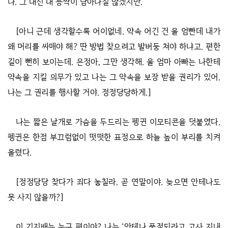
다. 그 대신 내 등짝이 남아나질 않겠지만.
[아니 근데 생각할수록 어이없네. 약속 어긴 건 울 엄빤데 내가
왜 머리를 싸매야 해? 딴 방법 찾으려고 발버둥 쳐야 하냐고. 편한
길이 뻔히 보이는데. 은정아, 그만 생각해. 울 엄마 아빠는 나한테
약속을 지킬 의무가 있고 나는 그 약속을 보장 받을 권리가 있어.
나는 그 권리를 행사할 거야. 정정당당하게.]
나는 짧은 날개로 가슴을 두드리는 펭귄 이모티콘을 덧붙였다.
펭귄은 한점 부끄럼없이 떳떳한 표정으로 하늘 높이 부리를 치켜
올렸다.
[정정당당 찾다가 죄다 놓칠라. 곧 연말이야. 늦으면 안테나도
못 사지 않을까?]
이 기지배는 누구 편이야? 나는 ‘안테나 품절되라고 고사 지내