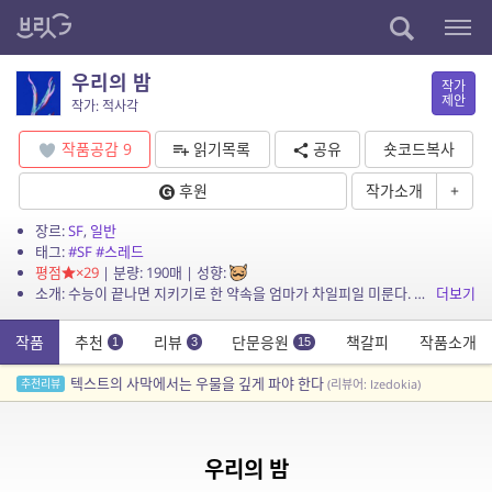
우리의 밤
작가
제안
작가: 적사각
작품공감
9
읽기목록
공유
숏코드복사
후원
작가소개
+
장르:
SF
,
일반
태그:
#SF
#스레드
평점
×29
| 분량: 190매 | 성향:
소개: 수능이 끝나면 지키기로 한 약속을 엄마가 차일피일 미룬다. 더 이상 참을 순 없다.
더보기
작품
추천
리뷰
단문응원
책갈피
작품소개
1
3
15
텍스트의 사막에서는 우물을 깊게 파야 한다
추천리뷰
(리뷰어: Izedokia)
우리의 밤